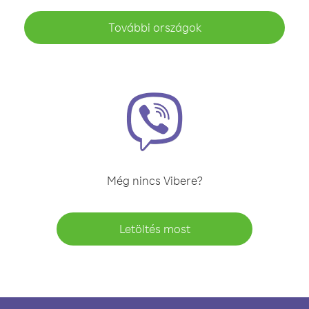
További országok
Még nincs Vibere?
Letöltés most