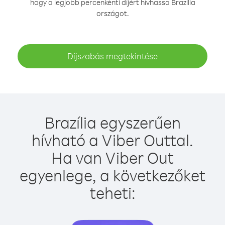
hogy a legjobb percenkénti díjért hívhassa Brazília
országot.
Díjszabás megtekintése
Brazília egyszerűen
hívható a Viber Outtal.
Ha van Viber Out
egyenlege, a következőket
teheti: