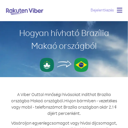
Bejelentkezés
Togg
navig
Hogyan hívható Brazília
Makaó országból
A Viber Outtal minőségi hívásokat indíthat Brazília
országba Makaó országból.
Hívjon bármilyen - vezetékes
vagy mobil - telefonszámot Brazília országban akár 2.1 ¢
díjért percenként.
Vásároljon egyenlegcsomagot vagy hívási díjcsomagot,