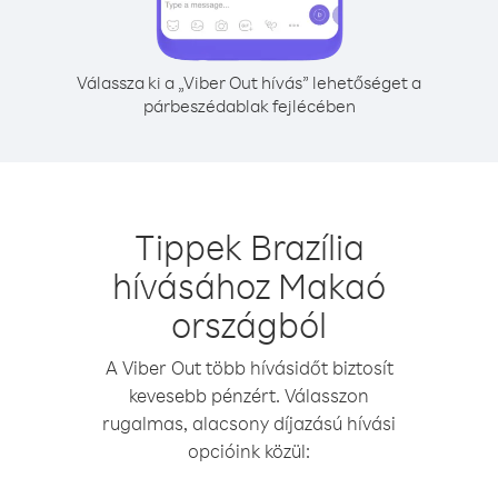
Válassza ki a „Viber Out hívás” lehetőséget a
párbeszédablak fejlécében
Tippek Brazília
hívásához Makaó
országból
A Viber Out több hívásidőt biztosít
kevesebb pénzért. Válasszon
rugalmas, alacsony díjazású hívási
opcióink közül: