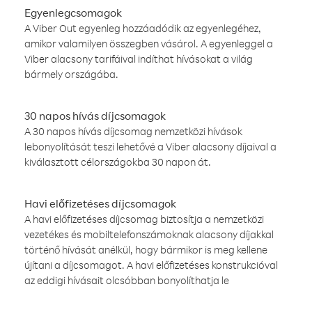
Egyenlegcsomagok
A Viber Out egyenleg hozzáadódik az egyenlegéhez,
amikor valamilyen összegben vásárol. A egyenleggel a
Viber alacsony tarifáival indíthat hívásokat a világ
bármely országába.
30 napos hívás díjcsomagok
A 30 napos hívás díjcsomag nemzetközi hívások
lebonyolítását teszi lehetővé a Viber alacsony díjaival a
kiválasztott célországokba 30 napon át.
Havi előfizetéses díjcsomagok
A havi előfizetéses díjcsomag biztosítja a nemzetközi
vezetékes és mobiltelefonszámoknak alacsony díjakkal
történő hívását anélkül, hogy bármikor is meg kellene
újítani a díjcsomagot. A havi előfizetéses konstrukcióval
az eddigi hívásait olcsóbban bonyolíthatja le