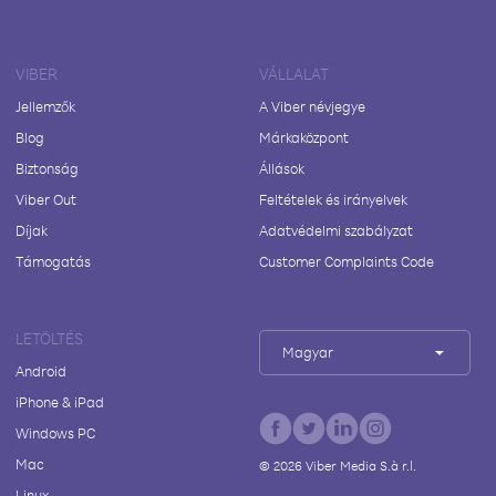
VIBER
VÁLLALAT
Jellemzők
A Viber névjegye
Blog
Márkaközpont
Biztonság
Állások
Viber Out
Feltételek és irányelvek
Díjak
Adatvédelmi szabályzat
Támogatás
Customer Complaints Code
LETÖLTÉS
Magyar
Android
iPhone & iPad
Windows PC
Mac
©
2026
Viber Media S.à r.l.
Linux