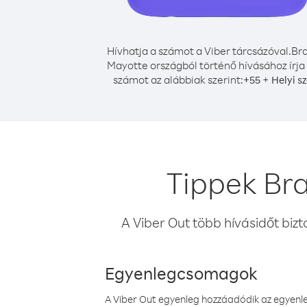
Hívhatja a számot a Viber tárcsázóval.
Bra
Mayotte országból történő hívásához írja
számot az alábbiak szerint:
+
+
55
Helyi s
Tippek Bra
A Viber Out több hívásidőt bizt
Egyenlegcsomagok
A Viber Out egyenleg hozzáadódik az egyenleg