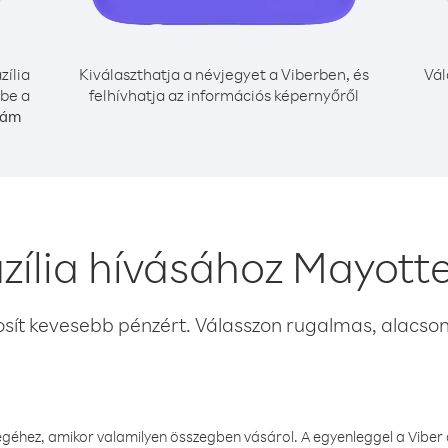
zília
Kiválaszthatja a névjegyet a Viberben, és
Vál
 be a
felhívhatja az információs képernyőről
zám
zília hívásához Mayott
osít kevesebb pénzért. Válasszon rugalmas, alacsony
éhez, amikor valamilyen összegben vásárol. A egyenleggel a Viber a