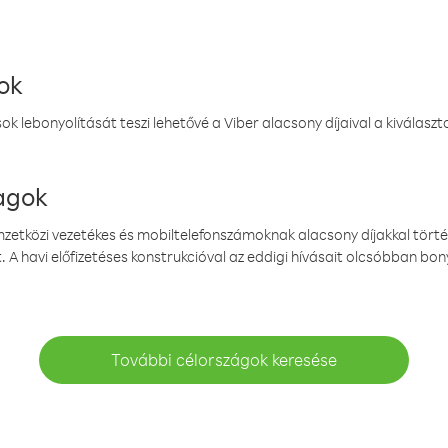
ok
k lebonyolítását teszi lehetővé a Viber alacsony díjaival a kiválas
magok
emzetközi vezetékes és mobiltelefonszámoknak alacsony díjakkal törté
. A havi előfizetéses konstrukcióval az eddigi hívásait olcsóbban bony
További célországok keresése