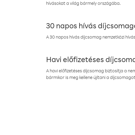
hívásokat a világ bármely országába.
30 napos hívás díjcsomag
A 30 napos hívás díjcsomag nemzetközi híváso
Havi előfizetéses díjcso
A havi előfizetéses díjcsomag biztosítja a n
bármikor is meg kellene újítani a díjcsomagot