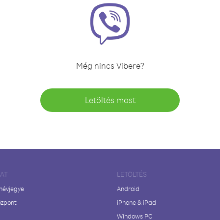
Még nincs Vibere?
Letöltés most
LAT
LETÖLTÉS
 névjegye
Android
özpont
iPhone & iPad
Windows PC