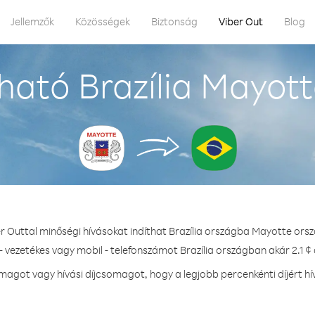
Jellemzők
Közösségek
Biztonság
Viber Out
Blog
ható Brazília Mayott
r Outtal minőségi hívásokat indíthat Brazília országba Mayotte ors
- vezetékes vagy mobil - telefonszámot Brazília országban akár 2.1 ¢ 
agot vagy hívási díjcsomagot, hogy a legjobb percenkénti díjért hív