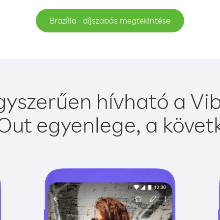
Brazília - díjszabás megtekintése
egyszerűen hívható a Vib
Out egyenlege, a követk