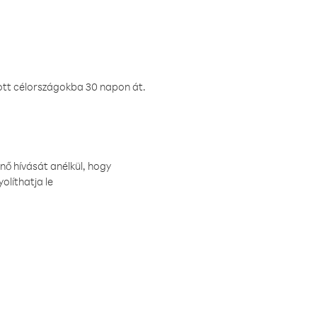
ztott célországokba 30 napon át.
nő hívását anélkül, hogy
olíthatja le