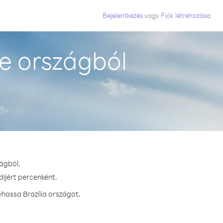
Bejelentkezés
vagy
Fiók létrehozása
e országból
zágból.
díjért percenként.
hassa Brazília országot.