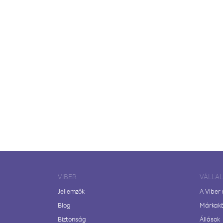
VIBER
VÁLLA
Jellemzők
A Viber
Blog
Márkak
Biztonság
Állások