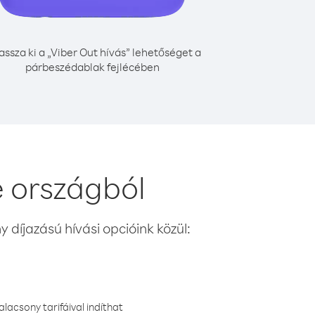
assza ki a „Viber Out hívás” lehetőséget a
párbeszédablak fejlécében
e országból
 díjazású hívási opcióink közül:
lacsony tarifáival indíthat