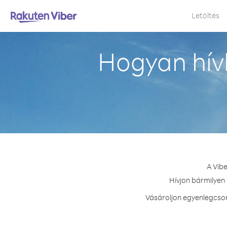
Letöltés
Hogyan hív
A Vibe
Hívjon bármilyen 
Vásároljon egyenlegcsom