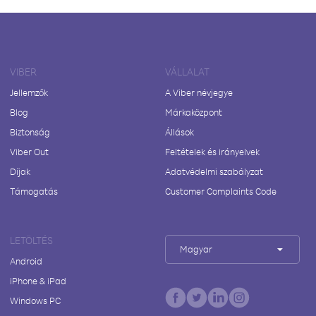
VIBER
VÁLLALAT
Jellemzők
A Viber névjegye
Blog
Márkaközpont
Biztonság
Állások
Viber Out
Feltételek és irányelvek
Díjak
Adatvédelmi szabályzat
Támogatás
Customer Complaints Code
LETÖLTÉS
Magyar
Android
iPhone & iPad
Windows PC