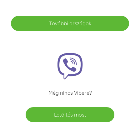
További országok
Még nincs Vibere?
Letöltés most