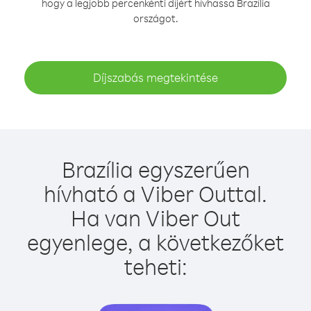
hogy a legjobb percenkénti díjért hívhassa Brazília
országot.
Díjszabás megtekintése
Brazília egyszerűen
hívható a Viber Outtal.
Ha van Viber Out
egyenlege, a következőket
teheti: