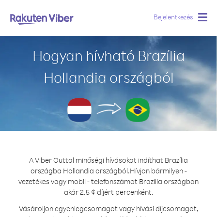
Bejelentkezés
Togg
navig
Hogyan hívható Brazília
Hollandia országból
A Viber Outtal minőségi hívásokat indíthat Brazília
országba Hollandia országból.
Hívjon bármilyen -
vezetékes vagy mobil - telefonszámot Brazília országban
akár 2.5 ¢ díjért percenként.
Vásároljon egyenlegcsomagot vagy hívási díjcsomagot,