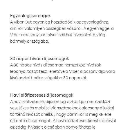
Egyenlegcsomagok
A Viber Out egyenleg hozzáadódik az egyenlegéhez,
amikor valamilyen összegben vásárol. A egyenleggel a
Viber alacsony tarifáival indíthat hívásokat a világ
bármely országába.
30 napos hívás díjcsomagok
A 30 napos hívás díjcsomag nemzetközi hívások
lebonyolítását teszi lehetővé a Viber alacsony díjaival a
kiválasztott célországokba 30 napon át.
Havi előfizetéses díjcsomagok
A havi előfizetéses díjcsomag biztosítja a nemzetközi
vezetékes és mobiltelefonszámoknak alacsony díjakkal
történő hívását anélkül, hogy bármikor is meg kellene
újítani a díjcsomagot. A havi előfizetéses konstrukcióval
az eddigi hívásait olcsóbban bonyolíthatja le