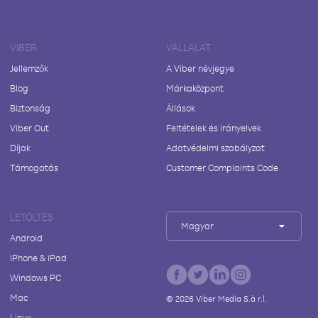
VIBER
VÁLLALAT
Jellemzők
A Viber névjegye
Blog
Márkaközpont
Biztonság
Állások
Viber Out
Feltételek és irányelvek
Díjak
Adatvédelmi szabályzat
Támogatás
Customer Complaints Code
LETÖLTÉS
Magyar
Android
iPhone & iPad
Windows PC
Mac
©
2026
Viber Media S.à r.l.
Linux