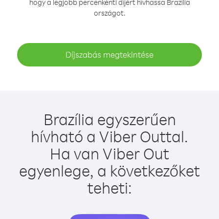
hogy a legjobb percenkénti díjért hívhassa Brazília
országot.
Díjszabás megtekintése
Brazília egyszerűen
hívható a Viber Outtal.
Ha van Viber Out
egyenlege, a következőket
teheti: