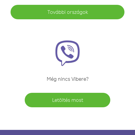
További országok
Még nincs Vibere?
Letöltés most