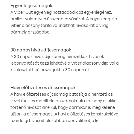
Egyenlegcsomagok
A Viber Out egyenleg hozzáadódik az egyenlegéhez,
amikor valamilyen összegben vásárol. A egyenleggel a
Viber alacsony tarifáival indíthat hívásokat a világ
bármely országába.
30 napos hívás díjcsomagok
A 30 napos hívás díjcsomag nemzetközi hívások
lebonyolítását teszi lehetővé a Viber alacsony díjaival a
kiválasztott célországokba 30 napon át.
Havi előfizetéses díjcsomagok
A havi előfizetéses díjcsomag biztosítja a nemzetközi
vezetékes és mobiltelefonszámoknak alacsony díjakkal
történő hívását anélkül, hogy bármikor is meg kellene
újítani a díjcsomagot. A havi előfizetéses konstrukcióval
az eddigi hívásait olcsóbban bonyolíthatja le