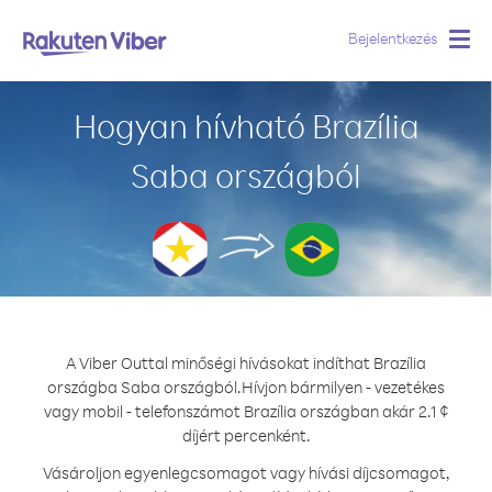
Bejelentkezés
Togg
navig
Hogyan hívható Brazília
Saba országból
A Viber Outtal minőségi hívásokat indíthat Brazília
országba Saba országból.
Hívjon bármilyen - vezetékes
vagy mobil - telefonszámot Brazília országban akár 2.1 ¢
díjért percenként.
Vásároljon egyenlegcsomagot vagy hívási díjcsomagot,