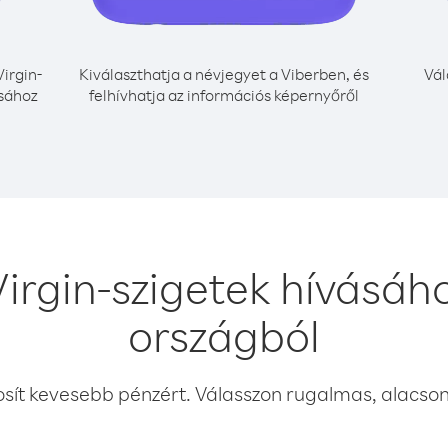
Virgin-
Kiválaszthatja a névjegyet a Viberben, és
Vál
ásához
felhívhatja az információs képernyőről
 Virgin-szigetek hívásá
országból
osít kevesebb pénzért. Válasszon rugalmas, alacsony