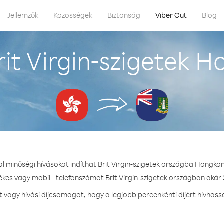
Jellemzők
Közösségek
Biztonság
Viber Out
Blog
it Virgin-szigetek 
al minőségi hívásokat indíthat Brit Virgin-szigetek országba Hongko
ékes vagy mobil - telefonszámot Brit Virgin-szigetek országban akár 
agy hívási díjcsomagot, hogy a legjobb percenkénti díjért hívhassa 