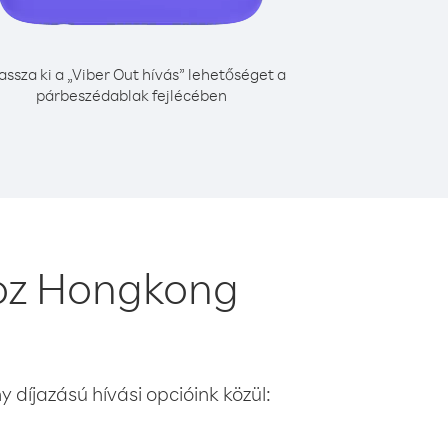
assza ki a „Viber Out hívás” lehetőséget a
párbeszédablak fejlécében
hoz Hongkong
 díjazású hívási opcióink közül: