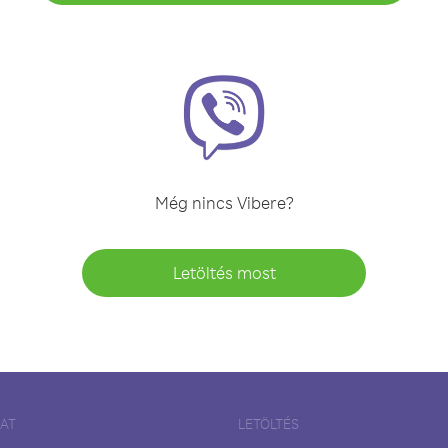
Még nincs Vibere?
Letöltés most
LAT
LETÖLTÉS