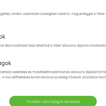
éhez, amikor valamilyen összegben vásárol. A egyenleggel a Viber a
ok
k lebonyolítását teszi lehetővé a Viber alacsony díjaival a kiválas
magok
emzetközi vezetékes és mobiltelefonszámoknak alacsony díjakkal törté
. A havi előfizetéses konstrukcióval az eddigi hívásait olcsóbban bony
További célországok keresése