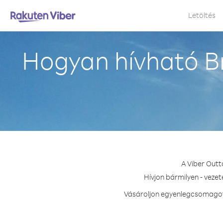
Letöltés
Hogyan hívható Br
A Viber Outt
Hívjon bármilyen - vezet
Vásároljon egyenlegcsomagot v