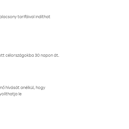
lacsony tarifáival indíthat
ztott célországokba 30 napon át.
nő hívását anélkül, hogy
olíthatja le