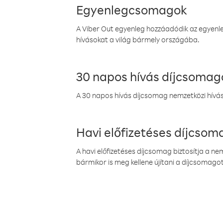
Egyenlegcsomagok
A Viber Out egyenleg hozzáadódik az egyenleg
hívásokat a világ bármely országába.
30 napos hívás díjcsomag
A 30 napos hívás díjcsomag nemzetközi híváso
Havi előfizetéses díjcso
A havi előfizetéses díjcsomag biztosítja a n
bármikor is meg kellene újítani a díjcsomagot