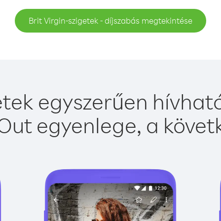
Brit Virgin-szigetek - díjszabás megtekintése
getek egyszerűen hívható
Out egyenlege, a követk