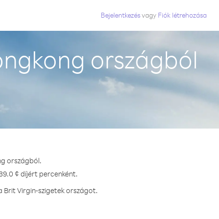
Bejelentkezés
vagy
Fiók létrehozása
Hongkong országból
ng országból.
39.0 ¢ díjért percenként.
Brit Virgin-szigetek országot.