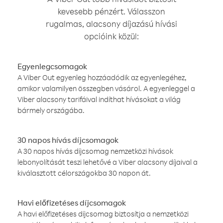
kevesebb pénzért. Válasszon
rugalmas, alacsony díjazású hívási
opcióink közül:
Egyenlegcsomagok
A Viber Out egyenleg hozzáadódik az egyenlegéhez,
amikor valamilyen összegben vásárol. A egyenleggel a
Viber alacsony tarifáival indíthat hívásokat a világ
bármely országába.
30 napos hívás díjcsomagok
A 30 napos hívás díjcsomag nemzetközi hívások
lebonyolítását teszi lehetővé a Viber alacsony díjaival a
kiválasztott célországokba 30 napon át.
Havi előfizetéses díjcsomagok
A havi előfizetéses díjcsomag biztosítja a nemzetközi