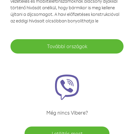
vezetékes és mobiltelefonszámoknak alacsony díjakkal
történő hívását anélkül, hogy bármikor is meg kellene
újítani a díjcsomagot. A havi előfizetéses konstrukcióval
az eddigi hívásait olcsóbban bonyolíthatja le
További országok
Még nincs Vibere?
Letöltés most