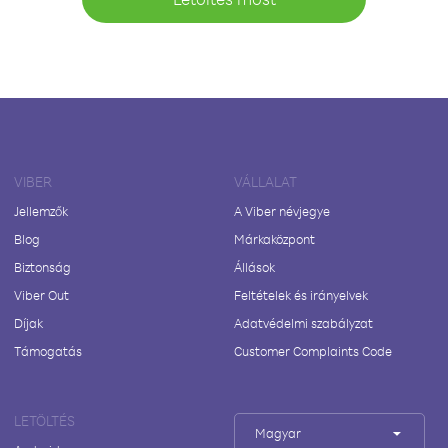
VIBER
VÁLLALAT
Jellemzők
A Viber névjegye
Blog
Márkaközpont
Biztonság
Állások
Viber Out
Feltételek és irányelvek
Díjak
Adatvédelmi szabályzat
Támogatás
Customer Complaints Code
LETÖLTÉS
Magyar