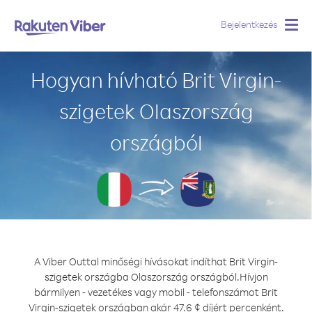
Bejelentkezés
Togg
navig
Hogyan hívható Brit Virgin-
szigetek Olaszország
országból
A Viber Outtal minőségi hívásokat indíthat Brit Virgin-
szigetek országba Olaszország országból.
Hívjon
bármilyen - vezetékes vagy mobil - telefonszámot Brit
Virgin-szigetek országban akár 47.6 ¢ díjért percenként.