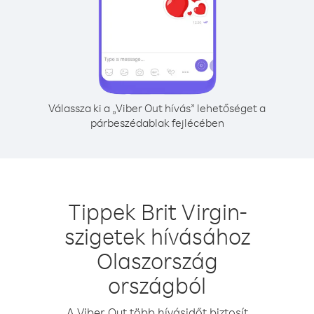
Válassza ki a „Viber Out hívás” lehetőséget a
párbeszédablak fejlécében
Tippek Brit Virgin-
szigetek hívásához
Olaszország
országból
A Viber Out több hívásidőt biztosít