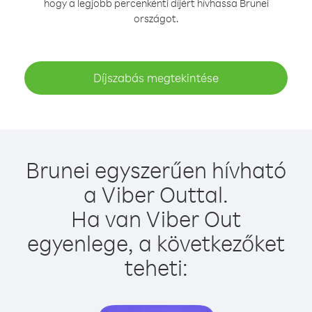
hogy a legjobb percenkénti díjért hívhassa Brunei
országot.
Díjszabás megtekintése
Brunei egyszerűen hívható
a Viber Outtal.
Ha van Viber Out
egyenlege, a következőket
teheti: