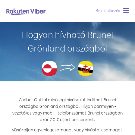
Bejelentkezés
Togg
navig
Hogyan hívható Brunei
Grönland országból
A Viber Outtal minőségi hívásokat indíthat Brunei
országba Grönland országból.
Hívjon bármilyen -
vezetékes vagy mobil - telefonszámot Brunei országban
akár 7.0 ¢ díjért percenként.
Vásároljon egyenlegcsomagot vagy hívási díjcsomagot,