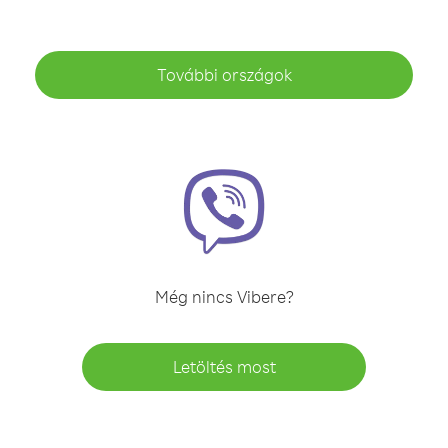
További országok
Még nincs Vibere?
Letöltés most