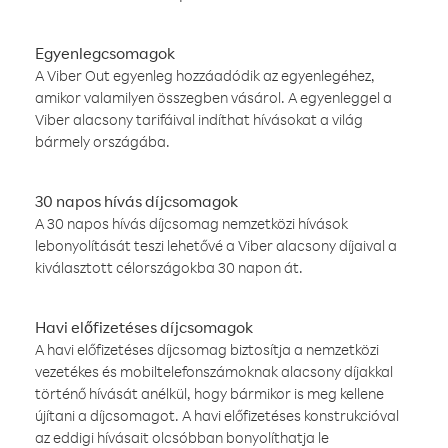
Egyenlegcsomagok
A Viber Out egyenleg hozzáadódik az egyenlegéhez,
amikor valamilyen összegben vásárol. A egyenleggel a
Viber alacsony tarifáival indíthat hívásokat a világ
bármely országába.
30 napos hívás díjcsomagok
A 30 napos hívás díjcsomag nemzetközi hívások
lebonyolítását teszi lehetővé a Viber alacsony díjaival a
kiválasztott célországokba 30 napon át.
Havi előfizetéses díjcsomagok
A havi előfizetéses díjcsomag biztosítja a nemzetközi
vezetékes és mobiltelefonszámoknak alacsony díjakkal
történő hívását anélkül, hogy bármikor is meg kellene
újítani a díjcsomagot. A havi előfizetéses konstrukcióval
az eddigi hívásait olcsóbban bonyolíthatja le