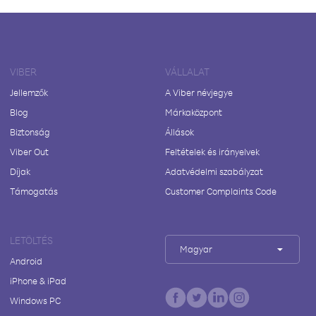
VIBER
VÁLLALAT
Jellemzők
A Viber névjegye
Blog
Márkaközpont
Biztonság
Állások
Viber Out
Feltételek és irányelvek
Díjak
Adatvédelmi szabályzat
Támogatás
Customer Complaints Code
LETÖLTÉS
Magyar
Android
iPhone & iPad
Windows PC