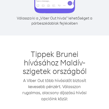
Válassza ki a „Viber Out hívás” lehetőséget a
párbeszédablak fejlécében
Tippek Brunei
hívásához Maldív-
szigetek országból
A Viber Out több hívásidőt biztosít
kevesebb pénzért. Válasszon
rugalmas, alacsony díjazású hívási
opcióink közül: