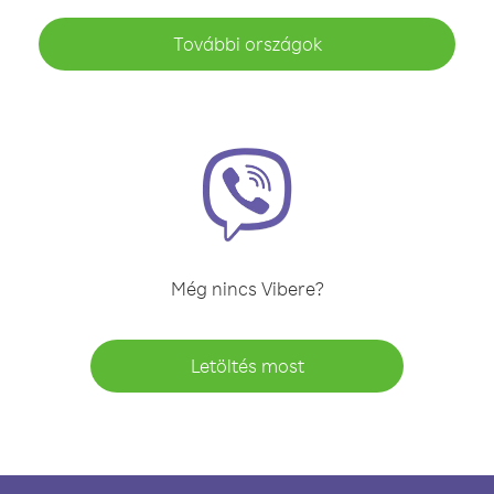
További országok
Még nincs Vibere?
Letöltés most