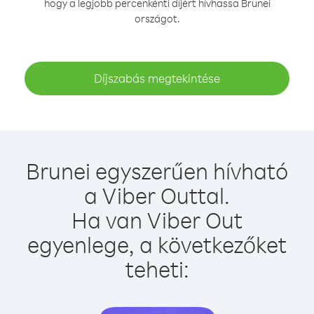
hogy a legjobb percenkénti díjért hívhassa Brunei
országot.
Díjszabás megtekintése
Brunei egyszerűen hívható
a Viber Outtal.
Ha van Viber Out
egyenlege, a következőket
teheti: