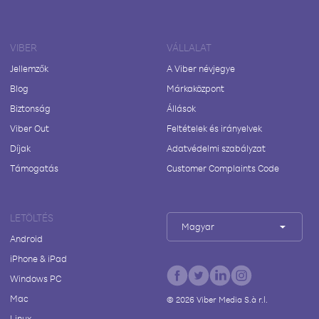
VIBER
VÁLLALAT
Jellemzők
A Viber névjegye
Blog
Márkaközpont
Biztonság
Állások
Viber Out
Feltételek és irányelvek
Díjak
Adatvédelmi szabályzat
Támogatás
Customer Complaints Code
LETÖLTÉS
Magyar
Android
iPhone & iPad
Windows PC
Mac
©
2026
Viber Media S.à r.l.
Linux