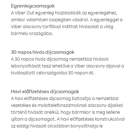
Egyenlegcsomagok
A Viber Out egyenleg hozzáadódik az egyenlegéhez,
amikor valamilyen összegben vásárol. A egyenleggel a
Viber alacsony tarifáival indíthat hívásokat a világ
bármely országába.
30 napos hívás díjcsomagok
A 30 napos hívás díjcsomag nemzetközi hívások
lebonyolítását teszi lehetővé a Viber alacsony díjaival a
kiválasztott célországokba 30 napon át.
Havi előfizetéses díjcsomagok
A havi előfizetéses díjcsomag biztosítja a nemzetközi
vezetékes és mobiltelefonszámoknak alacsony díjakkal
történő hívását anélkül, hogy bármikor is meg kellene
újítani a díjcsomagot. A havi előfizetéses konstrukcióval
az eddigi hívásait olcsóbban bonyolíthatja le