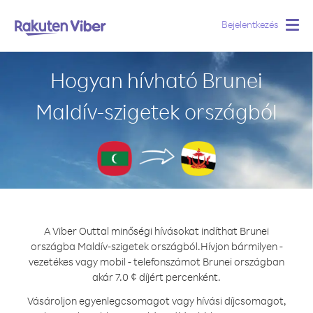
Bejelentkezés
Togg
navig
Hogyan hívható Brunei
Maldív-szigetek országból
A Viber Outtal minőségi hívásokat indíthat Brunei
országba Maldív-szigetek országból.
Hívjon bármilyen -
vezetékes vagy mobil - telefonszámot Brunei országban
akár 7.0 ¢ díjért percenként.
Vásároljon egyenlegcsomagot vagy hívási díjcsomagot,