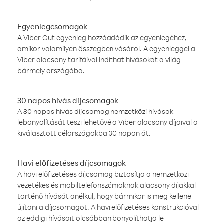
Egyenlegcsomagok
A Viber Out egyenleg hozzáadódik az egyenlegéhez,
amikor valamilyen összegben vásárol. A egyenleggel a
Viber alacsony tarifáival indíthat hívásokat a világ
bármely országába.
30 napos hívás díjcsomagok
A 30 napos hívás díjcsomag nemzetközi hívások
lebonyolítását teszi lehetővé a Viber alacsony díjaival a
kiválasztott célországokba 30 napon át.
Havi előfizetéses díjcsomagok
A havi előfizetéses díjcsomag biztosítja a nemzetközi
vezetékes és mobiltelefonszámoknak alacsony díjakkal
történő hívását anélkül, hogy bármikor is meg kellene
újítani a díjcsomagot. A havi előfizetéses konstrukcióval
az eddigi hívásait olcsóbban bonyolíthatja le