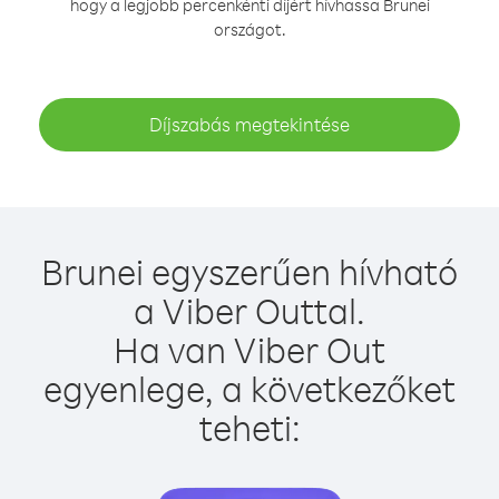
hogy a legjobb percenkénti díjért hívhassa Brunei
országot.
Díjszabás megtekintése
Brunei egyszerűen hívható
a Viber Outtal.
Ha van Viber Out
egyenlege, a következőket
teheti: