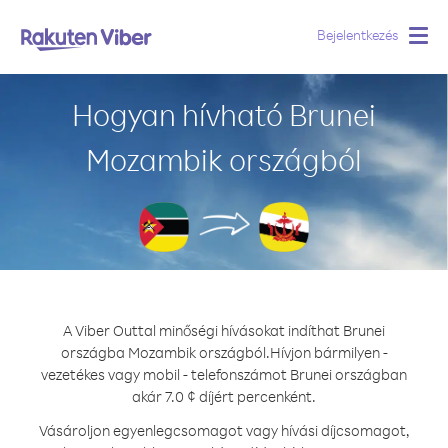
Bejelentkezés
Togg
navig
Hogyan hívható Brunei
Mozambik országból
A Viber Outtal minőségi hívásokat indíthat Brunei
országba Mozambik országból.
Hívjon bármilyen -
vezetékes vagy mobil - telefonszámot Brunei országban
akár 7.0 ¢ díjért percenként.
Vásároljon egyenlegcsomagot vagy hívási díjcsomagot,