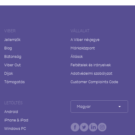
VIBER
VÁLLALAT
Jellemzők
A Viber névjegye
Blog
Márkaközpont
Biztonság
Állások
Viber Out
Feltételek és irányelvek
Díjak
Adatvédelmi szabályzat
Támogatás
Customer Complaints Code
LETÖLTÉS
Magyar
Android
iPhone & iPad
Windows PC