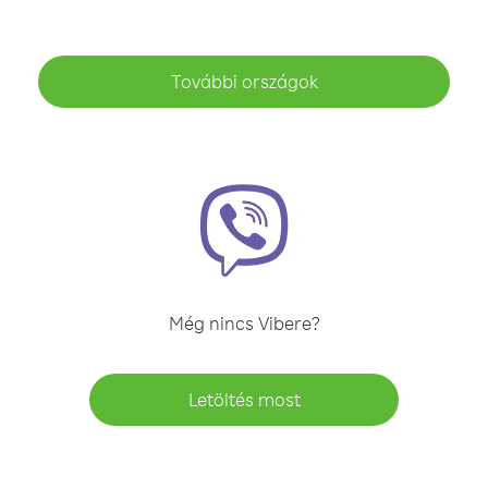
További országok
Még nincs Vibere?
Letöltés most