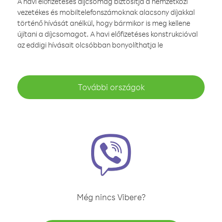
A havi előfizetéses díjcsomag biztosítja a nemzetközi
vezetékes és mobiltelefonszámoknak alacsony díjakkal
történő hívását anélkül, hogy bármikor is meg kellene
újítani a díjcsomagot. A havi előfizetéses konstrukcióval
az eddigi hívásait olcsóbban bonyolíthatja le
További országok
Még nincs Vibere?