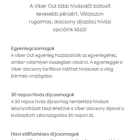
A Viber Out több hívásidőt biztosít
kevesebb pénzért. Válasszon
rugalmas, alacsony díjazású hívási
opcióink közül:
Egyenlegcsomagok
A Viber Out egyenleg hozzáadódik az egyenlegéhez,
amikor valamilyen összegben vásárol. A egyenleggel a
Viber alacsony tarifáival indíthat hívásokat a világ
bármely országába.
30 napos hívás díjcsomagok
A 30 napos hívás díjcsomag nemzetközi hívások
lebonyolítását teszi lehetővé a Viber alacsony díjaival a
kiválasztott célországokba 30 napon át.
Havi előfizetéses díjcsomagok