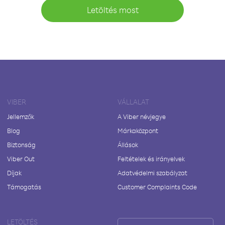
Letöltés most
VIBER
VÁLLALAT
Jellemzők
A Viber névjegye
Blog
Márkaközpont
Biztonság
Állások
Viber Out
Feltételek és irányelvek
Díjak
Adatvédelmi szabályzat
Támogatás
Customer Complaints Code
LETÖLTÉS