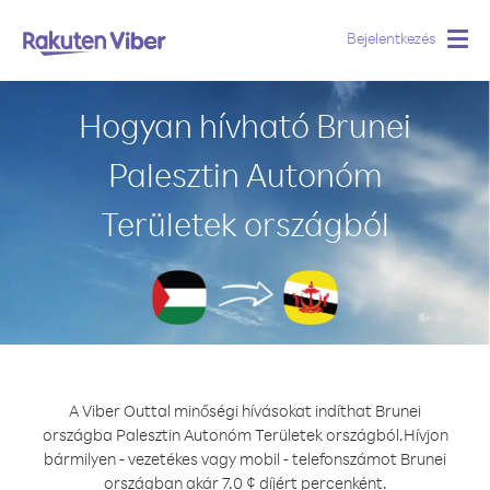
Bejelentkezés
Togg
navig
Hogyan hívható Brunei
Palesztin Autonóm
Területek országból
A Viber Outtal minőségi hívásokat indíthat Brunei
országba Palesztin Autonóm Területek országból.
Hívjon
bármilyen - vezetékes vagy mobil - telefonszámot Brunei
országban akár 7.0 ¢ díjért percenként.