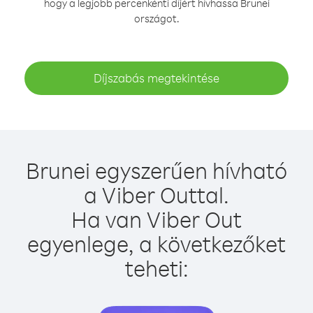
hogy a legjobb percenkénti díjért hívhassa Brunei
országot.
Díjszabás megtekintése
Brunei egyszerűen hívható
a Viber Outtal.
Ha van Viber Out
egyenlege, a következőket
teheti: