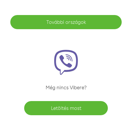
További országok
Még nincs Vibere?
Letöltés most