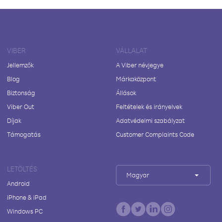
VIBER
VÁLLALAT
Jellemzők
A Viber névjegye
Blog
Márkaközpont
Biztonság
Állások
Viber Out
Feltételek és irányelvek
Díjak
Adatvédelmi szabályzat
Támogatás
Customer Complaints Code
LETÖLTÉS
Magyar
Android
iPhone & iPad
Windows PC