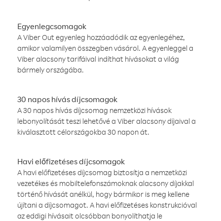
Egyenlegcsomagok
A Viber Out egyenleg hozzáadódik az egyenlegéhez,
amikor valamilyen összegben vásárol. A egyenleggel a
Viber alacsony tarifáival indíthat hívásokat a világ
bármely országába.
30 napos hívás díjcsomagok
A 30 napos hívás díjcsomag nemzetközi hívások
lebonyolítását teszi lehetővé a Viber alacsony díjaival a
kiválasztott célországokba 30 napon át.
Havi előfizetéses díjcsomagok
A havi előfizetéses díjcsomag biztosítja a nemzetközi
vezetékes és mobiltelefonszámoknak alacsony díjakkal
történő hívását anélkül, hogy bármikor is meg kellene
újítani a díjcsomagot. A havi előfizetéses konstrukcióval
az eddigi hívásait olcsóbban bonyolíthatja le