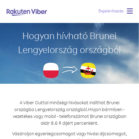
Bejelentkezés
Togg
navig
Hogyan hívható Brunei
Lengyelország országból
A Viber Outtal minőségi hívásokat indíthat Brunei
országba Lengyelország országból.
Hívjon bármilyen -
vezetékes vagy mobil - telefonszámot Brunei országban
akár 8.6 ¢ díjért percenként.
Vásároljon egyenlegcsomagot vagy hívási díjcsomagot,