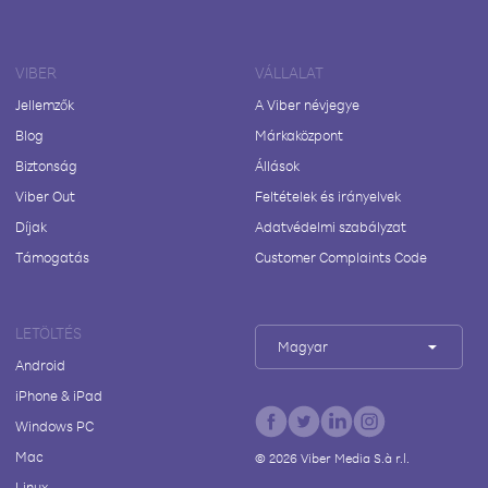
VIBER
VÁLLALAT
Jellemzők
A Viber névjegye
Blog
Márkaközpont
Biztonság
Állások
Viber Out
Feltételek és irányelvek
Díjak
Adatvédelmi szabályzat
Támogatás
Customer Complaints Code
LETÖLTÉS
Magyar
Android
iPhone & iPad
Windows PC
Mac
©
2026
Viber Media S.à r.l.
Linux