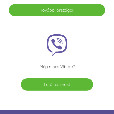
További országok
Még nincs Vibere?
Letöltés most