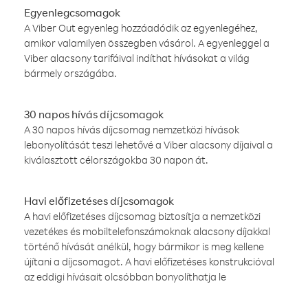
Egyenlegcsomagok
A Viber Out egyenleg hozzáadódik az egyenlegéhez,
amikor valamilyen összegben vásárol. A egyenleggel a
Viber alacsony tarifáival indíthat hívásokat a világ
bármely országába.
30 napos hívás díjcsomagok
A 30 napos hívás díjcsomag nemzetközi hívások
lebonyolítását teszi lehetővé a Viber alacsony díjaival a
kiválasztott célországokba 30 napon át.
Havi előfizetéses díjcsomagok
A havi előfizetéses díjcsomag biztosítja a nemzetközi
vezetékes és mobiltelefonszámoknak alacsony díjakkal
történő hívását anélkül, hogy bármikor is meg kellene
újítani a díjcsomagot. A havi előfizetéses konstrukcióval
az eddigi hívásait olcsóbban bonyolíthatja le