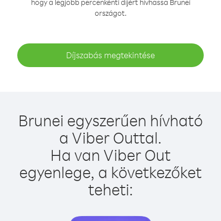
hogy a legjobb percenkénti díjért hívhassa Brunei
országot.
Díjszabás megtekintése
Brunei egyszerűen hívható
a Viber Outtal.
Ha van Viber Out
egyenlege, a következőket
teheti: