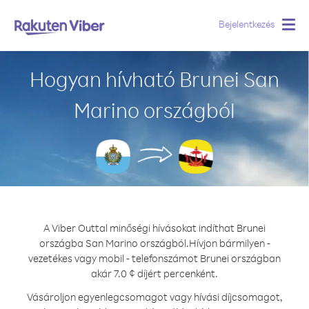
Bejelentkezés
Togg
navig
Hogyan hívható Brunei San
Marino országból
A Viber Outtal minőségi hívásokat indíthat Brunei
országba San Marino országból.
Hívjon bármilyen -
vezetékes vagy mobil - telefonszámot Brunei országban
akár 7.0 ¢ díjért percenként.
Vásároljon egyenlegcsomagot vagy hívási díjcsomagot,