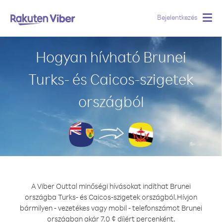
Bejelentkezés
Togg
navig
Hogyan hívható Brunei
Turks- és Caicos-szigetek
országból
A Viber Outtal minőségi hívásokat indíthat Brunei
országba Turks- és Caicos-szigetek országból.
Hívjon
bármilyen - vezetékes vagy mobil - telefonszámot Brunei
országban akár 7.0 ¢ díjért percenként.