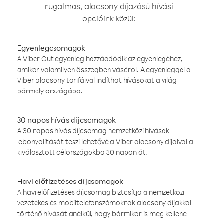
rugalmas, alacsony díjazású hívási
opcióink közül:
Egyenlegcsomagok
A Viber Out egyenleg hozzáadódik az egyenlegéhez,
amikor valamilyen összegben vásárol. A egyenleggel a
Viber alacsony tarifáival indíthat hívásokat a világ
bármely országába.
30 napos hívás díjcsomagok
A 30 napos hívás díjcsomag nemzetközi hívások
lebonyolítását teszi lehetővé a Viber alacsony díjaival a
kiválasztott célországokba 30 napon át.
Havi előfizetéses díjcsomagok
A havi előfizetéses díjcsomag biztosítja a nemzetközi
vezetékes és mobiltelefonszámoknak alacsony díjakkal
történő hívását anélkül, hogy bármikor is meg kellene