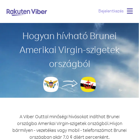
Bejelentkezés
Togg
navig
Hogyan hívható Brunei
Amerikai Virgin-szigetek
országból
A Viber Outtal minőségi hívásokat indíthat Brunei
országba Amerikai Virgin-szigetek országból.
Hívjon
bármilyen - vezetékes vagy mobil - telefonszámot Brunei
országban akár 7.0 ¢ díjért percenként.