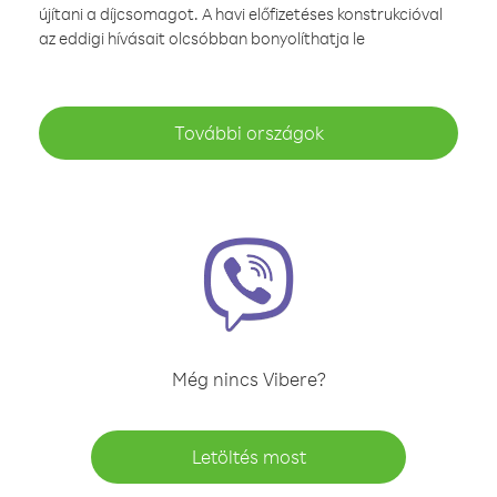
újítani a díjcsomagot. A havi előfizetéses konstrukcióval
az eddigi hívásait olcsóbban bonyolíthatja le
További országok
Még nincs Vibere?
Letöltés most