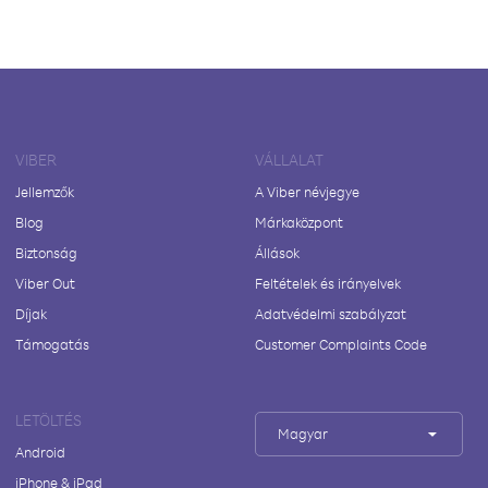
VIBER
VÁLLALAT
Jellemzők
A Viber névjegye
Blog
Márkaközpont
Biztonság
Állások
Viber Out
Feltételek és irányelvek
Díjak
Adatvédelmi szabályzat
Támogatás
Customer Complaints Code
LETÖLTÉS
Magyar
Android
iPhone & iPad