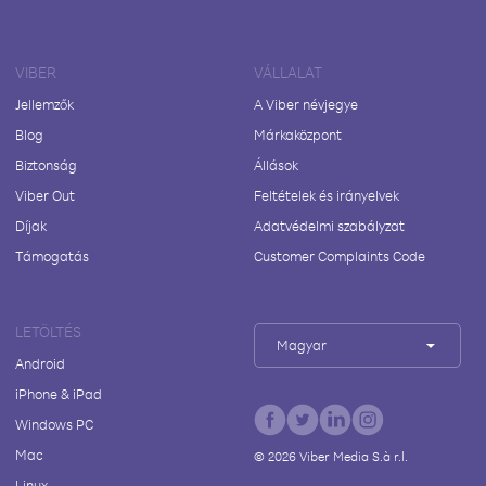
VIBER
VÁLLALAT
Jellemzők
A Viber névjegye
Blog
Márkaközpont
Biztonság
Állások
Viber Out
Feltételek és irányelvek
Díjak
Adatvédelmi szabályzat
Támogatás
Customer Complaints Code
LETÖLTÉS
Magyar
Android
iPhone & iPad
Windows PC
Mac
©
2026
Viber Media S.à r.l.
Linux