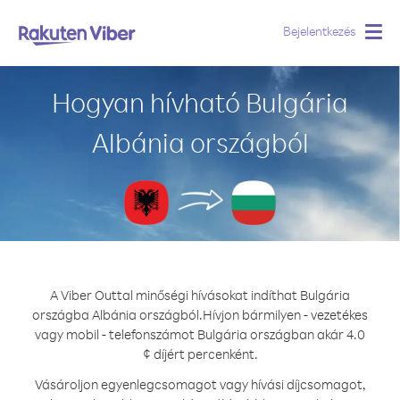
Bejelentkezés
Togg
navig
Hogyan hívható Bulgária
Albánia országból
A Viber Outtal minőségi hívásokat indíthat Bulgária
országba Albánia országból.
Hívjon bármilyen - vezetékes
vagy mobil - telefonszámot Bulgária országban akár 4.0
¢ díjért percenként.
Vásároljon egyenlegcsomagot vagy hívási díjcsomagot,