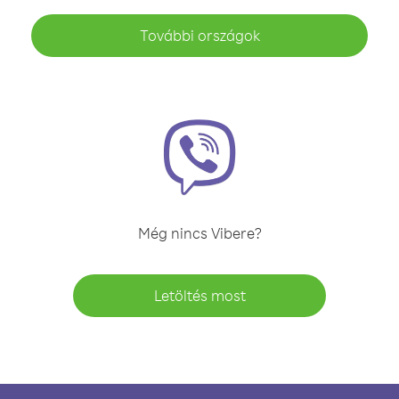
További országok
Még nincs Vibere?
Letöltés most