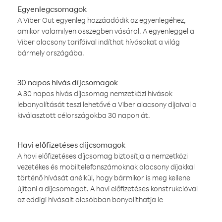
Egyenlegcsomagok
A Viber Out egyenleg hozzáadódik az egyenlegéhez,
amikor valamilyen összegben vásárol. A egyenleggel a
Viber alacsony tarifáival indíthat hívásokat a világ
bármely országába.
30 napos hívás díjcsomagok
A 30 napos hívás díjcsomag nemzetközi hívások
lebonyolítását teszi lehetővé a Viber alacsony díjaival a
kiválasztott célországokba 30 napon át.
Havi előfizetéses díjcsomagok
A havi előfizetéses díjcsomag biztosítja a nemzetközi
vezetékes és mobiltelefonszámoknak alacsony díjakkal
történő hívását anélkül, hogy bármikor is meg kellene
újítani a díjcsomagot. A havi előfizetéses konstrukcióval
az eddigi hívásait olcsóbban bonyolíthatja le