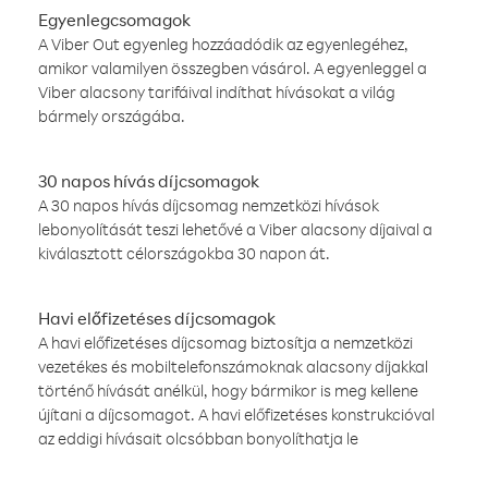
Egyenlegcsomagok
A Viber Out egyenleg hozzáadódik az egyenlegéhez,
amikor valamilyen összegben vásárol. A egyenleggel a
Viber alacsony tarifáival indíthat hívásokat a világ
bármely országába.
30 napos hívás díjcsomagok
A 30 napos hívás díjcsomag nemzetközi hívások
lebonyolítását teszi lehetővé a Viber alacsony díjaival a
kiválasztott célországokba 30 napon át.
Havi előfizetéses díjcsomagok
A havi előfizetéses díjcsomag biztosítja a nemzetközi
vezetékes és mobiltelefonszámoknak alacsony díjakkal
történő hívását anélkül, hogy bármikor is meg kellene
újítani a díjcsomagot. A havi előfizetéses konstrukcióval
az eddigi hívásait olcsóbban bonyolíthatja le