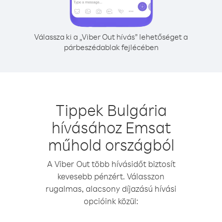
Válassza ki a „Viber Out hívás” lehetőséget a
párbeszédablak fejlécében
Tippek Bulgária
hívásához Emsat
műhold országból
A Viber Out több hívásidőt biztosít
kevesebb pénzért. Válasszon
rugalmas, alacsony díjazású hívási
opcióink közül: