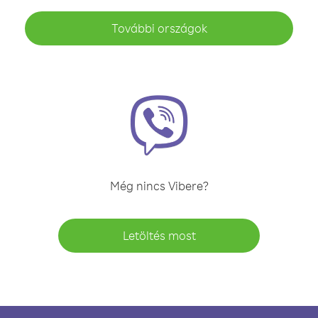
További országok
Még nincs Vibere?
Letöltés most