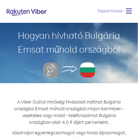
Bejelentkezés
Togg
navig
Hogyan hívható Bulgária
Emsat műhold országból
A Viber Outtal minőségi hívásokat indíthat Bulgária
országba Emsat műhold országból.
Hívjon bármilyen -
vezetékes vagy mobil - telefonszámot Bulgária
országban akár 4.0 ¢ díjért percenként.
Vásároljon egyenlegcsomagot vagy hívási díjcsomagot,