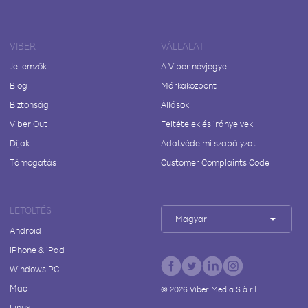
VIBER
VÁLLALAT
Jellemzők
A Viber névjegye
Blog
Márkaközpont
Biztonság
Állások
Viber Out
Feltételek és irányelvek
Díjak
Adatvédelmi szabályzat
Támogatás
Customer Complaints Code
LETÖLTÉS
Magyar
Android
iPhone & iPad
Windows PC
Mac
©
2026
Viber Media S.à r.l.
Linux