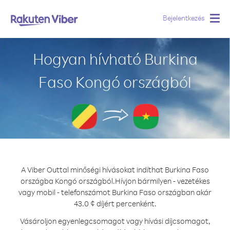
Bejelentkezés
Togg
navig
Hogyan hívható Burkina
Faso Kongó országból
A Viber Outtal minőségi hívásokat indíthat Burkina Faso
országba Kongó országból.
Hívjon bármilyen - vezetékes
vagy mobil - telefonszámot Burkina Faso országban akár
43.0 ¢ díjért percenként.
Vásároljon egyenlegcsomagot vagy hívási díjcsomagot,