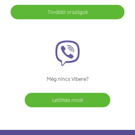
További országok
Még nincs Vibere?
Letöltés most