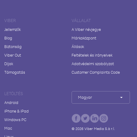
VIBER
VÁLLALAT
Jellemzők
A Viber névjegye
Blog
Márkaközpont
Biztonság
Állások
Viber Out
Feltételek és irányelvek
Díjak
Adatvédelmi szabályzat
Támogatás
Customer Complaints Code
LETÖLTÉS
Magyar
Android
iPhone & iPad
Windows PC
Mac
©
2026
Viber Media S.à r.l.
Linux