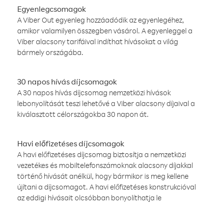
Egyenlegcsomagok
A Viber Out egyenleg hozzáadódik az egyenlegéhez,
amikor valamilyen összegben vásárol. A egyenleggel a
Viber alacsony tarifáival indíthat hívásokat a világ
bármely országába.
30 napos hívás díjcsomagok
A 30 napos hívás díjcsomag nemzetközi hívások
lebonyolítását teszi lehetővé a Viber alacsony díjaival a
kiválasztott célországokba 30 napon át.
Havi előfizetéses díjcsomagok
A havi előfizetéses díjcsomag biztosítja a nemzetközi
vezetékes és mobiltelefonszámoknak alacsony díjakkal
történő hívását anélkül, hogy bármikor is meg kellene
újítani a díjcsomagot. A havi előfizetéses konstrukcióval
az eddigi hívásait olcsóbban bonyolíthatja le