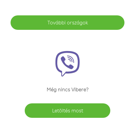
További országok
Még nincs Vibere?
Letöltés most