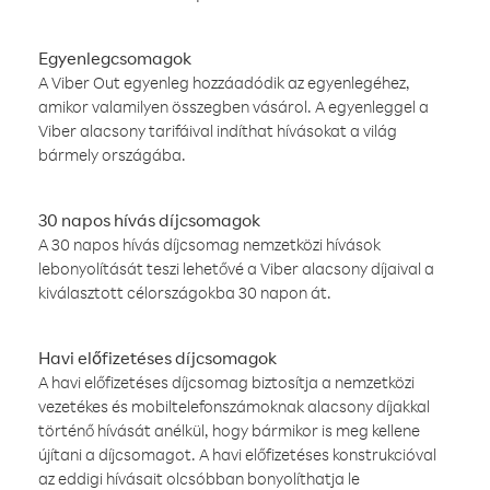
Egyenlegcsomagok
A Viber Out egyenleg hozzáadódik az egyenlegéhez,
amikor valamilyen összegben vásárol. A egyenleggel a
Viber alacsony tarifáival indíthat hívásokat a világ
bármely országába.
30 napos hívás díjcsomagok
A 30 napos hívás díjcsomag nemzetközi hívások
lebonyolítását teszi lehetővé a Viber alacsony díjaival a
kiválasztott célországokba 30 napon át.
Havi előfizetéses díjcsomagok
A havi előfizetéses díjcsomag biztosítja a nemzetközi
vezetékes és mobiltelefonszámoknak alacsony díjakkal
történő hívását anélkül, hogy bármikor is meg kellene
újítani a díjcsomagot. A havi előfizetéses konstrukcióval
az eddigi hívásait olcsóbban bonyolíthatja le