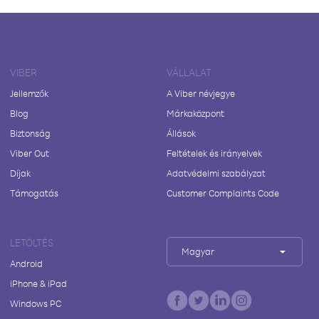
VIBER
VÁLLALAT
Jellemzők
A Viber névjegye
Blog
Márkaközpont
Biztonság
Állások
Viber Out
Feltételek és irányelvek
Díjak
Adatvédelmi szabályzat
Támogatás
Customer Complaints Code
LETÖLTÉS
Magyar
Android
iPhone & iPad
Windows PC