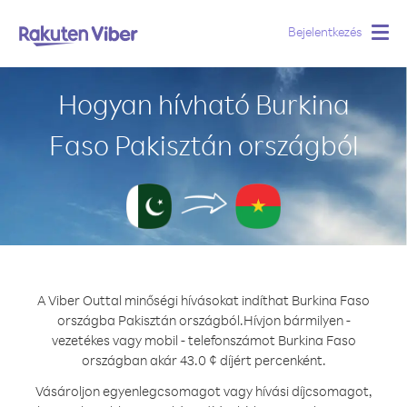
Bejelentkezés
Togg
navig
Hogyan hívható Burkina
Faso Pakisztán országból
A Viber Outtal minőségi hívásokat indíthat Burkina Faso
országba Pakisztán országból.
Hívjon bármilyen -
vezetékes vagy mobil - telefonszámot Burkina Faso
országban akár 43.0 ¢ díjért percenként.
Vásároljon egyenlegcsomagot vagy hívási díjcsomagot,