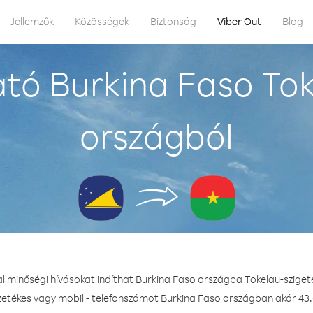
Jellemzők
Közösségek
Biztonság
Viber Out
Blog
tó Burkina Faso Tok
országból
al minőségi hívásokat indíthat Burkina Faso országba Tokelau-sziget
ezetékes vagy mobil - telefonszámot Burkina Faso országban akár 43.0