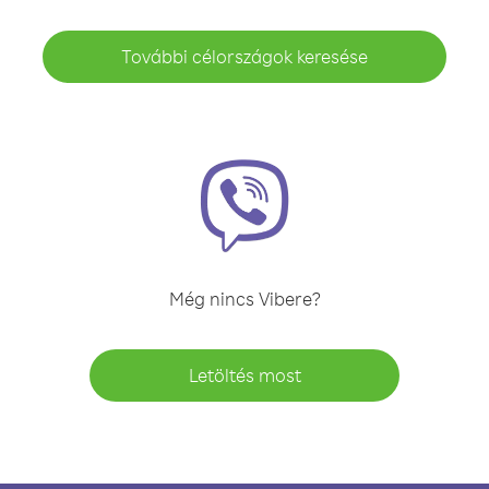
További célországok keresése
Még nincs Vibere?
Letöltés most