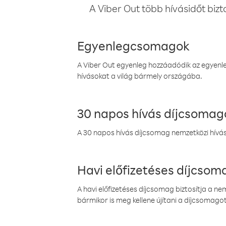
A Viber Out több hívásidőt bizt
Egyenlegcsomagok
A Viber Out egyenleg hozzáadódik az egyenleg
hívásokat a világ bármely országába.
30 napos hívás díjcsomag
A 30 napos hívás díjcsomag nemzetközi híváso
Havi előfizetéses díjcso
A havi előfizetéses díjcsomag biztosítja a n
bármikor is meg kellene újítani a díjcsomagot