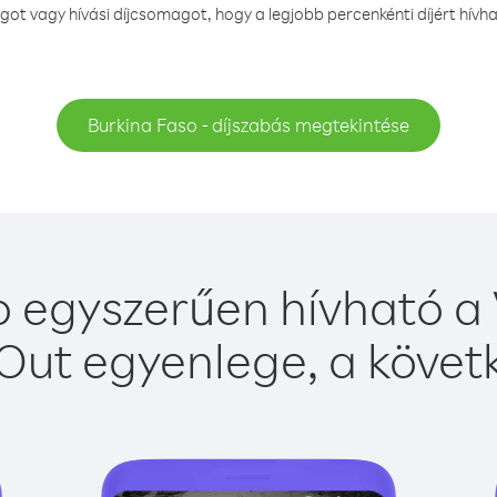
t vagy hívási díjcsomagot, hogy a legjobb percenkénti díjért hívh
Burkina Faso - díjszabás megtekintése
 egyszerűen hívható a 
Out egyenlege, a követk