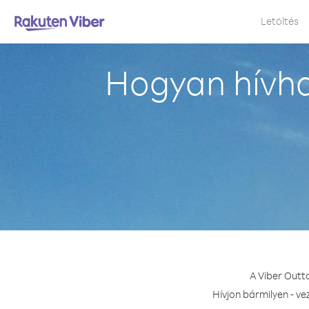
Letöltés
Hogyan hívha
A Viber Outt
Hívjon bármilyen - v