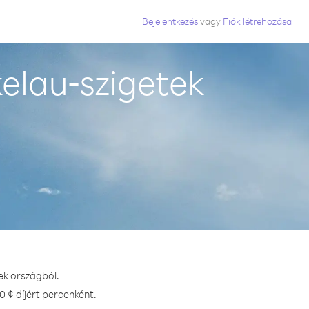
Bejelentkezés
vagy
Fiók létrehozása
elau-szigetek
ek országból.
 ¢ díjért percenként.