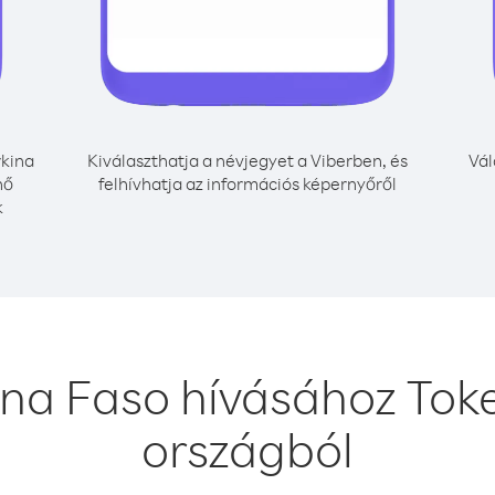
kina
Kiválaszthatja a névjegyet a Viberben, és
Vál
nő
felhívhatja az információs képernyőről
k
ina Faso hívásához Toke
országból