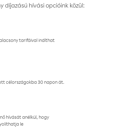
 díjazású hívási opcióink közül:
lacsony tarifáival indíthat
ztott célországokba 30 napon át.
nő hívását anélkül, hogy
olíthatja le