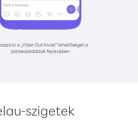
assza ki a „Viber Out hívás” lehetőséget a
párbeszédablak fejlécében
lau-szigetek