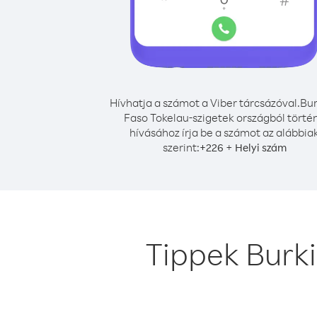
Hívhatja a számot a Viber tárcsázóval.
Bur
Faso Tokelau-szigetek országból törté
hívásához írja be a számot az alábbia
szerint:
+
+
226
Helyi szám
Tippek Burk