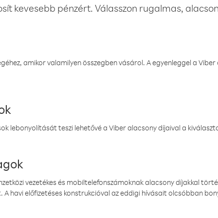
osít kevesebb pénzért. Válasszon rugalmas, alacsony
éhez, amikor valamilyen összegben vásárol. A egyenleggel a Viber a
ok
k lebonyolítását teszi lehetővé a Viber alacsony díjaival a kiválas
magok
emzetközi vezetékes és mobiltelefonszámoknak alacsony díjakkal törté
. A havi előfizetéses konstrukcióval az eddigi hívásait olcsóbban bony