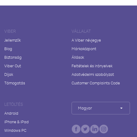
VIBER
VÁLLALAT
Jellemzők
A Viber névjegye
Blog
Márkaközpont
Biztonság
Állások
Viber Out
Feltételek és irányelvek
Díjak
Adatvédelmi szabályzat
Támogatás
Customer Complaints Code
LETÖLTÉS
Magyar
Android
iPhone & iPad
Windows PC