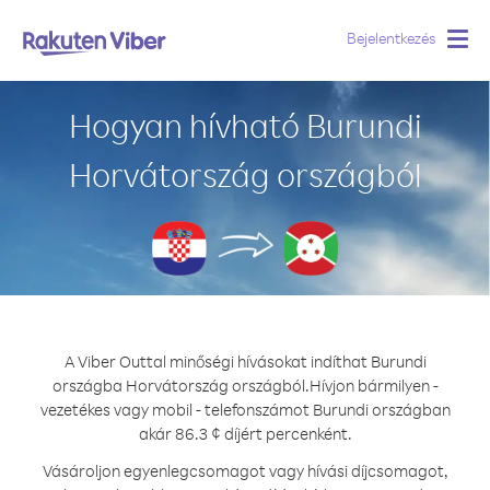
Bejelentkezés
Togg
navig
Hogyan hívható Burundi
Horvátország országból
A Viber Outtal minőségi hívásokat indíthat Burundi
országba Horvátország országból.
Hívjon bármilyen -
vezetékes vagy mobil - telefonszámot Burundi országban
akár 86.3 ¢ díjért percenként.
Vásároljon egyenlegcsomagot vagy hívási díjcsomagot,