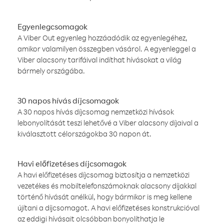
Egyenlegcsomagok
A Viber Out egyenleg hozzáadódik az egyenlegéhez,
amikor valamilyen összegben vásárol. A egyenleggel a
Viber alacsony tarifáival indíthat hívásokat a világ
bármely országába.
30 napos hívás díjcsomagok
A 30 napos hívás díjcsomag nemzetközi hívások
lebonyolítását teszi lehetővé a Viber alacsony díjaival a
kiválasztott célországokba 30 napon át.
Havi előfizetéses díjcsomagok
A havi előfizetéses díjcsomag biztosítja a nemzetközi
vezetékes és mobiltelefonszámoknak alacsony díjakkal
történő hívását anélkül, hogy bármikor is meg kellene
újítani a díjcsomagot. A havi előfizetéses konstrukcióval
az eddigi hívásait olcsóbban bonyolíthatja le