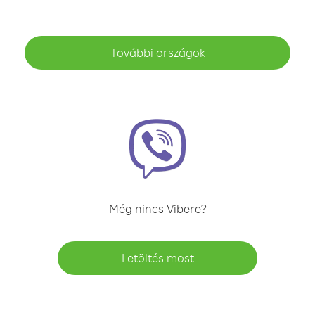
További országok
Még nincs Vibere?
Letöltés most