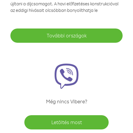
újítani a díjcsomagot. A havi előfizetéses konstrukcióval
az eddigi hívásait olcsóbban bonyolíthatja le
További országok
Még nincs Vibere?
Letöltés most