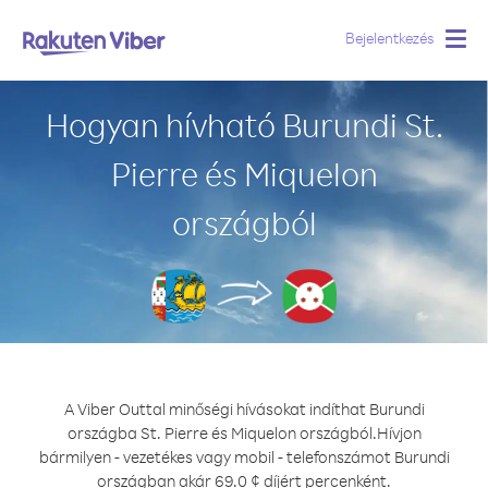
Bejelentkezés
Togg
navig
Hogyan hívható Burundi St.
Pierre és Miquelon
országból
A Viber Outtal minőségi hívásokat indíthat Burundi
országba St. Pierre és Miquelon országból.
Hívjon
bármilyen - vezetékes vagy mobil - telefonszámot Burundi
országban akár 69.0 ¢ díjért percenként.