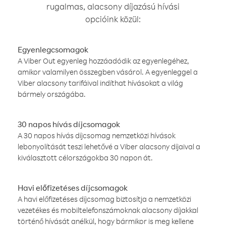
rugalmas, alacsony díjazású hívási
opcióink közül:
Egyenlegcsomagok
A Viber Out egyenleg hozzáadódik az egyenlegéhez,
amikor valamilyen összegben vásárol. A egyenleggel a
Viber alacsony tarifáival indíthat hívásokat a világ
bármely országába.
30 napos hívás díjcsomagok
A 30 napos hívás díjcsomag nemzetközi hívások
lebonyolítását teszi lehetővé a Viber alacsony díjaival a
kiválasztott célországokba 30 napon át.
Havi előfizetéses díjcsomagok
A havi előfizetéses díjcsomag biztosítja a nemzetközi
vezetékes és mobiltelefonszámoknak alacsony díjakkal
történő hívását anélkül, hogy bármikor is meg kellene