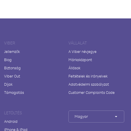
VIBER
VÁLLALAT
Jellemzők
A Viber névjegye
Blog
Márkaközpont
Biztonság
Állások
Viber Out
Feltételek és irányelvek
Díjak
Adatvédelmi szabályzat
Támogatás
Customer Complaints Code
LETÖLTÉS
Magyar
Android
iPhone & iPad