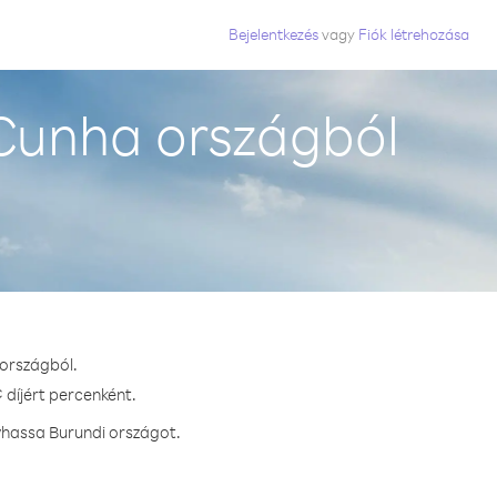
Bejelentkezés
vagy
Fiók létrehozása
 Cunha országból
 országból.
 díjért percenként.
vhassa Burundi országot.