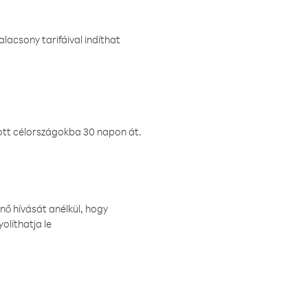
lacsony tarifáival indíthat
ztott célországokba 30 napon át.
nő hívását anélkül, hogy
olíthatja le