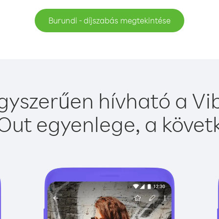
Burundi - díjszabás megtekintése
gyszerűen hívható a Vib
Out egyenlege, a követk