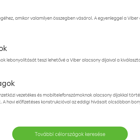
éhez, amikor valamilyen összegben vásárol. A egyenleggel a Viber a
ok
k lebonyolítását teszi lehetővé a Viber alacsony díjaival a kiválas
magok
emzetközi vezetékes és mobiltelefonszámoknak alacsony díjakkal törté
. A havi előfizetéses konstrukcióval az eddigi hívásait olcsóbban bony
További célországok keresése