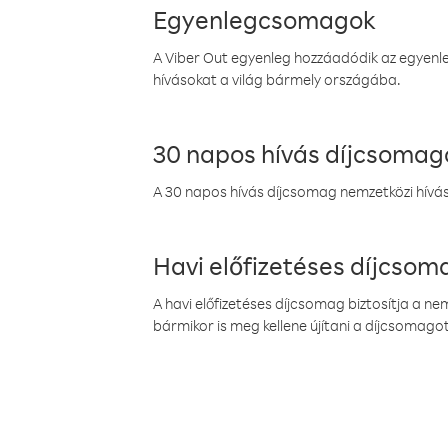
Egyenlegcsomagok
A Viber Out egyenleg hozzáadódik az egyenleg
hívásokat a világ bármely országába.
30 napos hívás díjcsomag
A 30 napos hívás díjcsomag nemzetközi híváso
Havi előfizetéses díjcso
A havi előfizetéses díjcsomag biztosítja a n
bármikor is meg kellene újítani a díjcsomagot