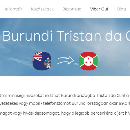
Jellemzők
Közösségek
Biztonság
Viber Out
Blog
Burundi Tristan da
ttal minőségi hívásokat indíthat Burundi országba Tristan da Cunha
 vezetékes vagy mobil - telefonszámot Burundi országban akár 69.0 ¢
agot vagy hívási díjcsomagot, hogy a legjobb percenkénti díjért hí