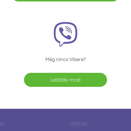
Még nincs Vibere?
Letöltés most
LAT
LETÖLTÉS