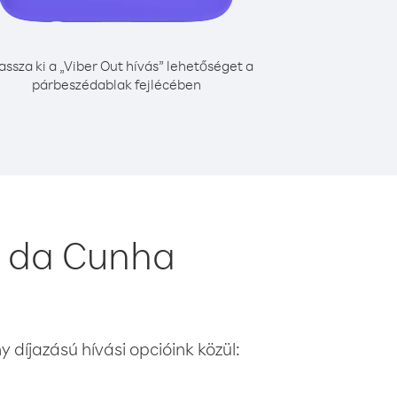
assza ki a „Viber Out hívás” lehetőséget a
párbeszédablak fejlécében
n da Cunha
 díjazású hívási opcióink közül: