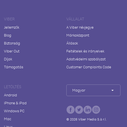
VIBER
VÁLLALAT
Jellemzők
A Viber névjegye
Blog
Márkaközpont
Biztonság
Állások
Viber Out
Feltételek és irányelvek
Díjak
Adatvédelmi szabályzat
Támogatás
Customer Complaints Code
LETÖLTÉS
Magyar
Android
iPhone & iPad
Windows PC
Mac
©
2026
Viber Media S.à r.l.
Linux