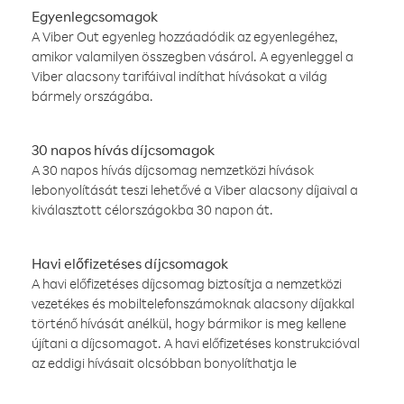
Egyenlegcsomagok
A Viber Out egyenleg hozzáadódik az egyenlegéhez,
amikor valamilyen összegben vásárol. A egyenleggel a
Viber alacsony tarifáival indíthat hívásokat a világ
bármely országába.
30 napos hívás díjcsomagok
A 30 napos hívás díjcsomag nemzetközi hívások
lebonyolítását teszi lehetővé a Viber alacsony díjaival a
kiválasztott célországokba 30 napon át.
Havi előfizetéses díjcsomagok
A havi előfizetéses díjcsomag biztosítja a nemzetközi
vezetékes és mobiltelefonszámoknak alacsony díjakkal
történő hívását anélkül, hogy bármikor is meg kellene
újítani a díjcsomagot. A havi előfizetéses konstrukcióval
az eddigi hívásait olcsóbban bonyolíthatja le