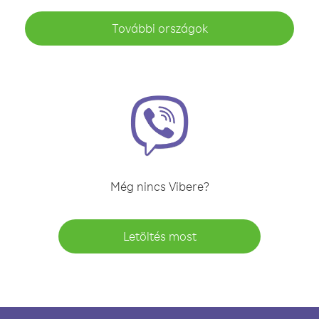
További országok
Még nincs Vibere?
Letöltés most