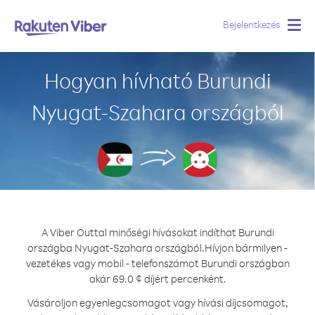
Bejelentkezés
Togg
navig
Hogyan hívható Burundi
Nyugat-Szahara országból
A Viber Outtal minőségi hívásokat indíthat Burundi
országba Nyugat-Szahara országból.
Hívjon bármilyen -
vezetékes vagy mobil - telefonszámot Burundi országban
akár 69.0 ¢ díjért percenként.
Vásároljon egyenlegcsomagot vagy hívási díjcsomagot,