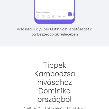
Válassza ki a „Viber Out hívás” lehetőséget a
párbeszédablak fejlécében
Tippek
Kambodzsa
hívásához
Dominika
országból
A Viber Out több hívásidőt biztosít