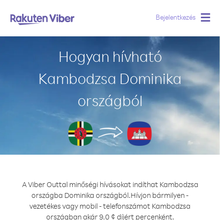
Bejelentkezés
Togg
navig
Hogyan hívható
Kambodzsa Dominika
országból
A Viber Outtal minőségi hívásokat indíthat Kambodzsa
országba Dominika országból.
Hívjon bármilyen -
vezetékes vagy mobil - telefonszámot Kambodzsa
országban akár 9.0 ¢ díjért percenként.