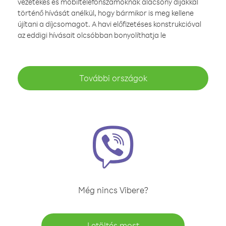
vezetékes és mobiltelefonszámoknak alacsony díjakkal
történő hívását anélkül, hogy bármikor is meg kellene
újítani a díjcsomagot. A havi előfizetéses konstrukcióval
az eddigi hívásait olcsóbban bonyolíthatja le
További országok
Még nincs Vibere?
Letöltés most