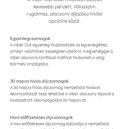
kevesebb pénzért. Válasszon
rugalmas, alacsony díjazású hívási
opcióink közül:
Egyenlegcsomagok
A Viber Out egyenleg hozzáadódik az egyenlegéhez,
amikor valamilyen összegben vásárol. A egyenleggel a
Viber alacsony tarifáival indíthat hívásokat a világ
bármely országába.
30 napos hívás díjcsomagok
A 30 napos hívás díjcsomag nemzetközi hívások
lebonyolítását teszi lehetővé a Viber alacsony díjaival a
kiválasztott célországokba 30 napon át.
Havi előfizetéses díjcsomagok
A havi előfizetéses díjcsomag biztosítja a nemzetközi