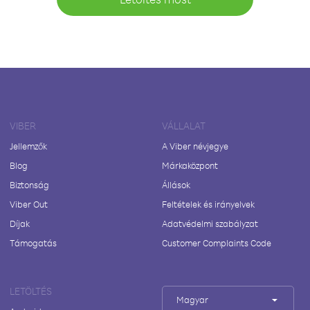
VIBER
VÁLLALAT
Jellemzők
A Viber névjegye
Blog
Márkaközpont
Biztonság
Állások
Viber Out
Feltételek és irányelvek
Díjak
Adatvédelmi szabályzat
Támogatás
Customer Complaints Code
LETÖLTÉS
Magyar