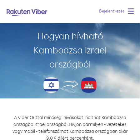
Bejelentkezés
Togg
navig
Hogyan hívható
Kambodzsa Izrael
országból
A Viber Outtal minőségi hívásokat indíthat Kambodzsa
országba Izrael országból.
Hívjon bármilyen - vezetékes
vagy mobil - telefonszámot Kambodzsa országban akár
9.0 ¢ díjért percenként.