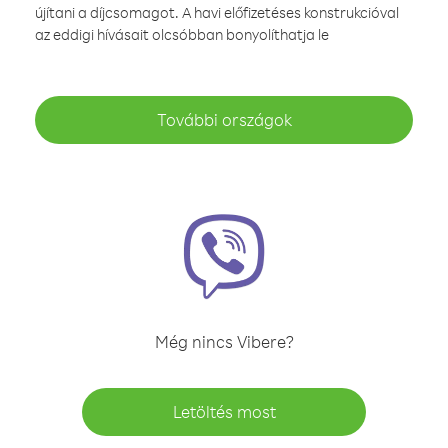
újítani a díjcsomagot. A havi előfizetéses konstrukcióval
az eddigi hívásait olcsóbban bonyolíthatja le
További országok
Még nincs Vibere?
Letöltés most