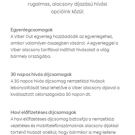
rugalmas, alacsony díjazású hívási
opcióink közül:
Egyenlegcsomagok
A Viber Out egyenleg hozzáadódik az egyenlegéhez,
amikor valamilyen összegben vásárol. A egyenleggel a
Viber alacsony tarifáival indíthat hívásokat a világ
bármely országába.
30 napos hívás díjcsomagok
A 30 napos hívás díjcsomag nemzetközi hívások
lebonyolítását teszi lehetővé a Viber alacsony díjaival a
kiválasztott célországokba 30 napon át.
Havi előfizetéses díjcsomagok
A havi előfizetéses díjcsomag biztosítja a nemzetközi
vezetékes és mobiltelefonszámoknak alacsony díjakkal
történő hívását anélkül, hogy bármikor is meg kellene