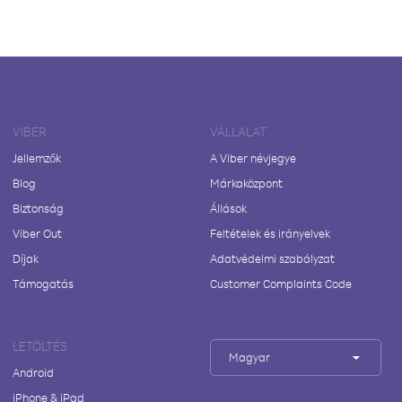
VIBER
VÁLLALAT
Jellemzők
A Viber névjegye
Blog
Márkaközpont
Biztonság
Állások
Viber Out
Feltételek és irányelvek
Díjak
Adatvédelmi szabályzat
Támogatás
Customer Complaints Code
LETÖLTÉS
Magyar
Android
iPhone & iPad