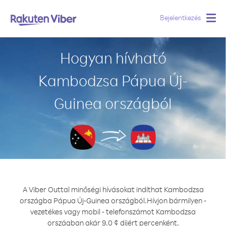
Bejelentkezés
Togg
navig
Hogyan hívható
Kambodzsa Pápua Új-
Guinea országból
A Viber Outtal minőségi hívásokat indíthat Kambodzsa
országba Pápua Új-Guinea országból.
Hívjon bármilyen -
vezetékes vagy mobil - telefonszámot Kambodzsa
országban akár 9.0 ¢ díjért percenként.