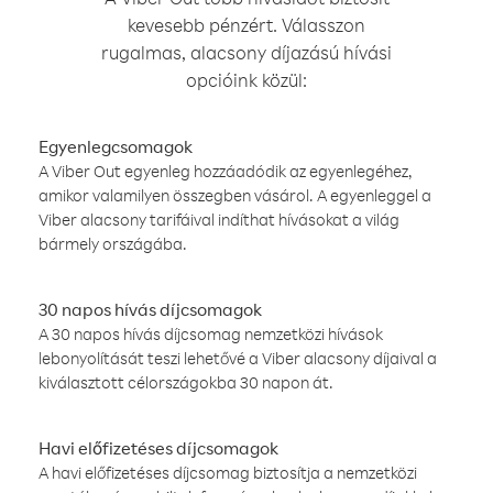
kevesebb pénzért. Válasszon
rugalmas, alacsony díjazású hívási
opcióink közül:
Egyenlegcsomagok
A Viber Out egyenleg hozzáadódik az egyenlegéhez,
amikor valamilyen összegben vásárol. A egyenleggel a
Viber alacsony tarifáival indíthat hívásokat a világ
bármely országába.
30 napos hívás díjcsomagok
A 30 napos hívás díjcsomag nemzetközi hívások
lebonyolítását teszi lehetővé a Viber alacsony díjaival a
kiválasztott célországokba 30 napon át.
Havi előfizetéses díjcsomagok
A havi előfizetéses díjcsomag biztosítja a nemzetközi