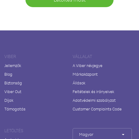
VIBER
VÁLLALAT
Jellemzők
A Viber névjegye
Blog
Márkaközpont
Biztonság
Állások
Viber Out
Feltételek és irányelvek
Díjak
Adatvédelmi szabályzat
Támogatás
Customer Complaints Code
LETÖLTÉS
Magyar