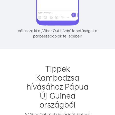
Válassza ki a „Viber Out hívás” lehetőséget a
párbeszédablak fejlécében
Tippek
Kambodzsa
hívásához Pápua
Új-Guinea
országból
A Viber Out több hívásidőt biztosít