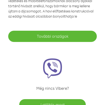
vezetékes és mobiltelefonszámoknak alacsony díjakkal
történő hívását anélkül, hogy bármikor is meg kellene
újítani a díjcsomagot. A havi előfizetéses konstrukcióval
az eddigi hívásait olcsóbban bonyolíthatja le
További országok
Még nincs Vibere?
Letöltés most