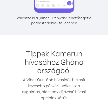
Válassza ki a „Viber Out hívás” lehetőséget a
párbeszédablak fejlécében
Tippek Kamerun
hívásához Ghána
országból
A Viber Out több hívásidőt biztosít
kevesebb pénzért. Válasszon
rugalmas, alacsony díjazású hívási
opcióink közül: