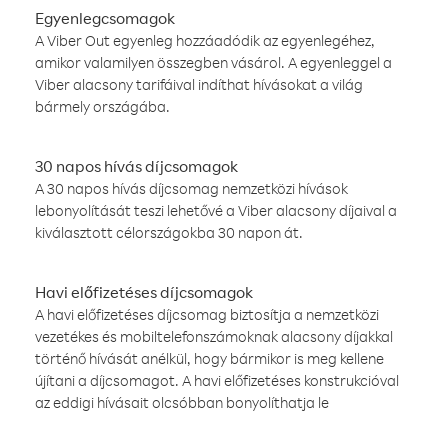
Egyenlegcsomagok
A Viber Out egyenleg hozzáadódik az egyenlegéhez,
amikor valamilyen összegben vásárol. A egyenleggel a
Viber alacsony tarifáival indíthat hívásokat a világ
bármely országába.
30 napos hívás díjcsomagok
A 30 napos hívás díjcsomag nemzetközi hívások
lebonyolítását teszi lehetővé a Viber alacsony díjaival a
kiválasztott célországokba 30 napon át.
Havi előfizetéses díjcsomagok
A havi előfizetéses díjcsomag biztosítja a nemzetközi
vezetékes és mobiltelefonszámoknak alacsony díjakkal
történő hívását anélkül, hogy bármikor is meg kellene
újítani a díjcsomagot. A havi előfizetéses konstrukcióval
az eddigi hívásait olcsóbban bonyolíthatja le