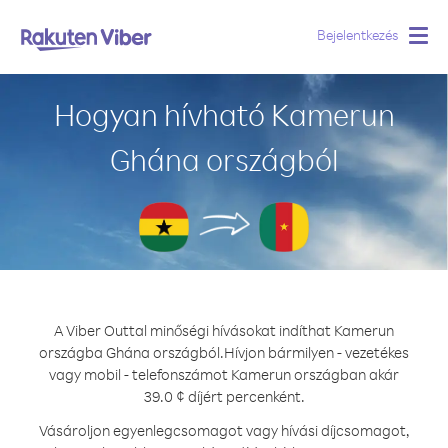
Bejelentkezés
Togg
navig
Hogyan hívható Kamerun
Ghána országból
A Viber Outtal minőségi hívásokat indíthat Kamerun
országba Ghána országból.
Hívjon bármilyen - vezetékes
vagy mobil - telefonszámot Kamerun országban akár
39.0 ¢ díjért percenként.
Vásároljon egyenlegcsomagot vagy hívási díjcsomagot,