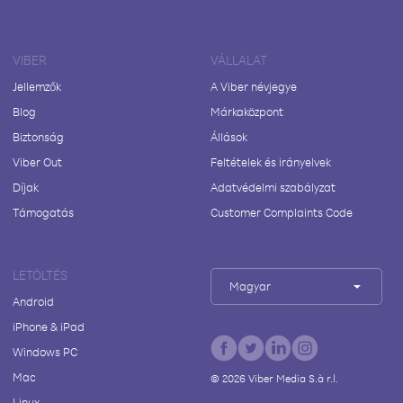
VIBER
VÁLLALAT
Jellemzők
A Viber névjegye
Blog
Márkaközpont
Biztonság
Állások
Viber Out
Feltételek és irányelvek
Díjak
Adatvédelmi szabályzat
Támogatás
Customer Complaints Code
LETÖLTÉS
Magyar
Android
iPhone & iPad
Windows PC
Mac
©
2026
Viber Media S.à r.l.
Linux