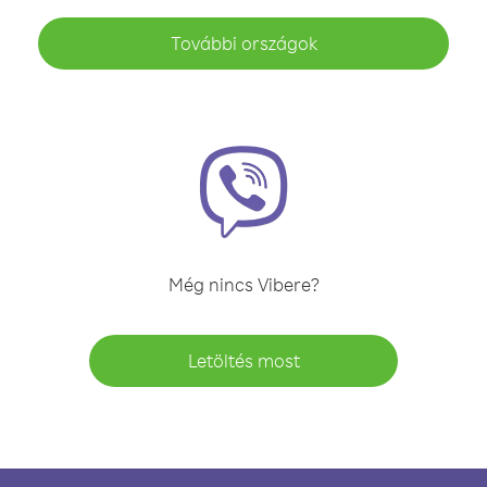
További országok
Még nincs Vibere?
Letöltés most