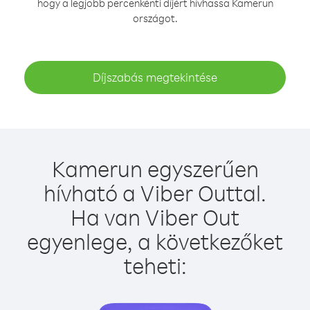
hogy a legjobb percenkénti díjért hívhassa Kamerun
országot.
Díjszabás megtekintése
Kamerun egyszerűen
hívható a Viber Outtal.
Ha van Viber Out
egyenlege, a következőket
teheti: