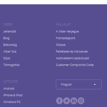
VIBER
VÁLLALAT
Jellemzők
A Viber névjegye
Blog
Márkaközpont
Biztonság
Állások
Viber Out
Feltételek és irányelvek
Díjak
Adatvédelmi szabályzat
Támogatás
Customer Complaints Code
LETÖLTÉS
Magyar
Android
iPhone & iPad
Windows PC