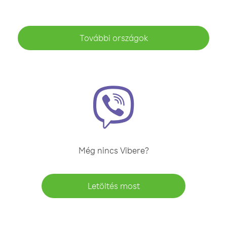
További országok
Még nincs Vibere?
Letöltés most