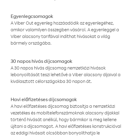
Egyenlegcsomagok
A Viber Out egyenleg hozzáadódik az egyenlegéhez,
amikor valamilyen összegben vásárol. A egyenleggel a
Viber alacsony tarifáival indíthat hívásokat a világ
bármely országába.
30 napos hívás díjcsomagok
A 30 napos hívás díjcsomag nemzetközi hívások
lebonyolítását teszi lehetővé a Viber alacsony díjaival a
kiválasztott célországokba 30 napon át.
Havi előfizetéses díjcsomagok
A havi előfizetéses díjcsomag biztosítja a nemzetközi
vezetékes és mobiltelefonszámoknak alacsony díjakkal
történő hívását anélkül, hogy bármikor is meg kellene
újítani a díjcsomagot. A havi előfizetéses konstrukcióval
az eddigi hívásait olcsóbban bonyolíthatja le