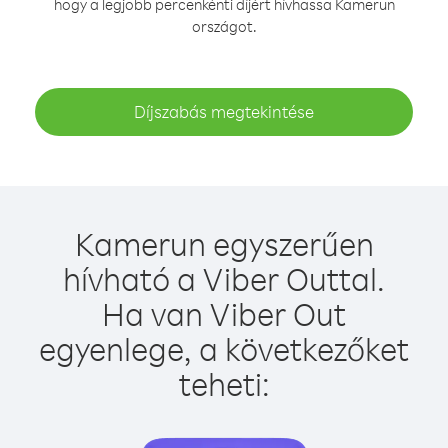
hogy a legjobb percenkénti díjért hívhassa Kamerun
országot.
Díjszabás megtekintése
Kamerun egyszerűen
hívható a Viber Outtal.
Ha van Viber Out
egyenlege, a következőket
teheti: