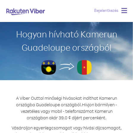
Bejelentkezés
Togg
navig
Hogyan hívható Kamerun
Guadeloupe országból
A Viber Outtal minőségi hívásokat indíthat Kamerun
országba Guadeloupe országból.
Hívjon bármilyen -
vezetékes vagy mobil - telefonszámot Kamerun
országban akár 39.0 ¢ díjért percenként.
Vásároljon egyenlegcsomagot vagy hívási díjcsomagot,