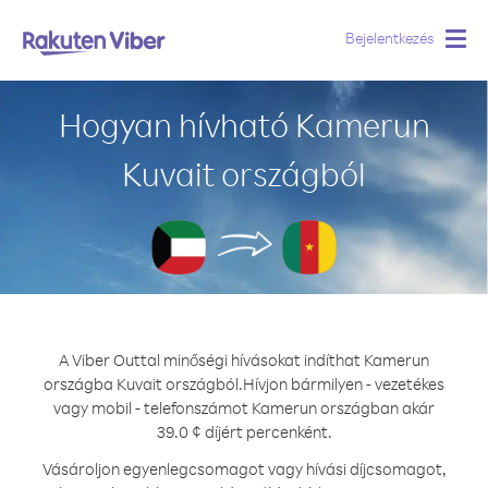
Bejelentkezés
Togg
navig
Hogyan hívható Kamerun
Kuvait országból
A Viber Outtal minőségi hívásokat indíthat Kamerun
országba Kuvait országból.
Hívjon bármilyen - vezetékes
vagy mobil - telefonszámot Kamerun országban akár
39.0 ¢ díjért percenként.
Vásároljon egyenlegcsomagot vagy hívási díjcsomagot,