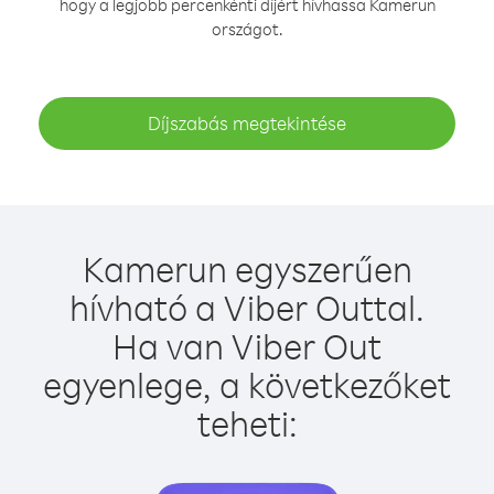
hogy a legjobb percenkénti díjért hívhassa Kamerun
országot.
Díjszabás megtekintése
Kamerun egyszerűen
hívható a Viber Outtal.
Ha van Viber Out
egyenlege, a következőket
teheti: