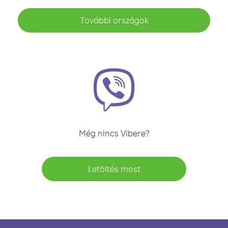
További országok
Még nincs Vibere?
Letöltés most