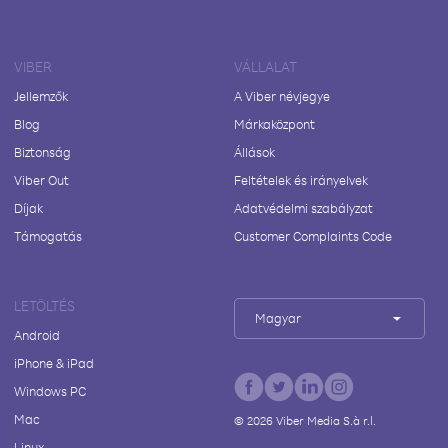
VIBER
VÁLLALAT
Jellemzők
A Viber névjegye
Blog
Márkaközpont
Biztonság
Állások
Viber Out
Feltételek és irányelvek
Díjak
Adatvédelmi szabályzat
Támogatás
Customer Complaints Code
LETÖLTÉS
Magyar
Android
iPhone & iPad
Windows PC
Mac
©
2026
Viber Media S.à r.l.
Linux