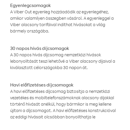
Egyenlegcsomagok
A Viber Out egyenleg hozzáadódik az egyenlegéhez,
amikor valamilyen összegben vásárol. A egyenleggel a
Viber alacsony tarifáival indíthat hívásokat a világ
bármely országába.
30 napos hívás díjcsomagok
A 30 napos hívás díjcsomag nemzetközi hívások
lebonyolítását teszi lehetővé a Viber alacsony díjaival a
kiválasztott célországokba 30 napon át.
Havi előfizetéses díjcsomagok
A havi előfizetéses díjcsomag biztosítja a nemzetközi
vezetékes és mobiltelefonszámoknak alacsony díjakkal
történő hívását anélkül, hogy bármikor is meg kellene
újítani a díjcsomagot. A havi előfizetéses konstrukcióval
az eddigi hívásait olcsóbban bonyolíthatja le