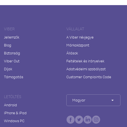
VIBER
VÁLLALAT
Jellemzők
A Viber névjegye
Blog
Márkaközpont
Biztonság
Állások
Viber Out
Feltételek és irányelvek
Díjak
Adatvédelmi szabályzat
Támogatás
Customer Complaints Code
LETÖLTÉS
Magyar
Android
iPhone & iPad
Windows PC