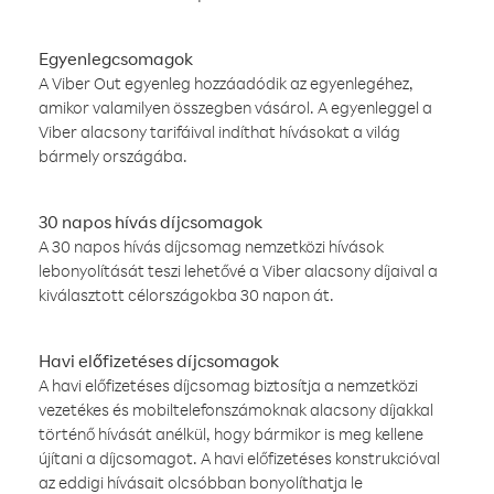
Egyenlegcsomagok
A Viber Out egyenleg hozzáadódik az egyenlegéhez,
amikor valamilyen összegben vásárol. A egyenleggel a
Viber alacsony tarifáival indíthat hívásokat a világ
bármely országába.
30 napos hívás díjcsomagok
A 30 napos hívás díjcsomag nemzetközi hívások
lebonyolítását teszi lehetővé a Viber alacsony díjaival a
kiválasztott célországokba 30 napon át.
Havi előfizetéses díjcsomagok
A havi előfizetéses díjcsomag biztosítja a nemzetközi
vezetékes és mobiltelefonszámoknak alacsony díjakkal
történő hívását anélkül, hogy bármikor is meg kellene
újítani a díjcsomagot. A havi előfizetéses konstrukcióval
az eddigi hívásait olcsóbban bonyolíthatja le