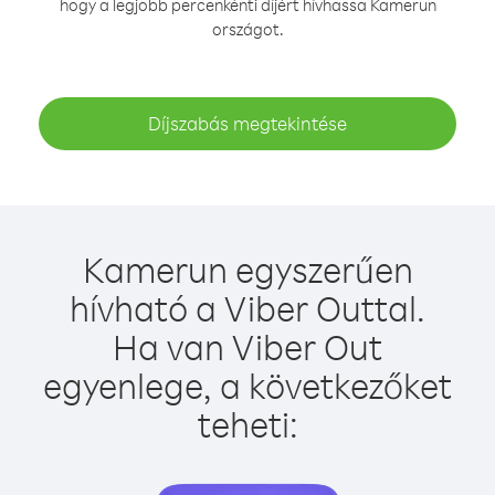
hogy a legjobb percenkénti díjért hívhassa Kamerun
országot.
Díjszabás megtekintése
Kamerun egyszerűen
hívható a Viber Outtal.
Ha van Viber Out
egyenlege, a következőket
teheti: