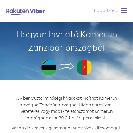
Bejelentkezés
Togg
navig
Hogyan hívható Kamerun
Zanzibár országból
A Viber Outtal minőségi hívásokat indíthat Kamerun
országba Zanzibár országból.
Hívjon bármilyen -
vezetékes vagy mobil - telefonszámot Kamerun
országban akár 39.0 ¢ díjért percenként.
Vásároljon egyenlegcsomagot vagy hívási díjcsomagot,