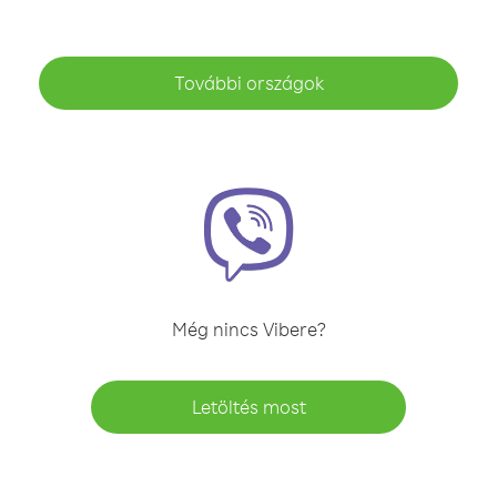
További országok
Még nincs Vibere?
Letöltés most