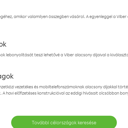
éhez, amikor valamilyen összegben vásárol. A egyenleggel a Viber a
ok
k lebonyolítását teszi lehetővé a Viber alacsony díjaival a kiválas
magok
emzetközi vezetékes és mobiltelefonszámoknak alacsony díjakkal törté
. A havi előfizetéses konstrukcióval az eddigi hívásait olcsóbban bony
További célországok keresése