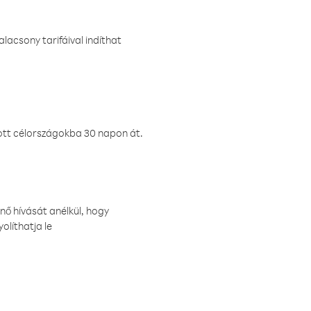
lacsony tarifáival indíthat
ztott célországokba 30 napon át.
nő hívását anélkül, hogy
olíthatja le