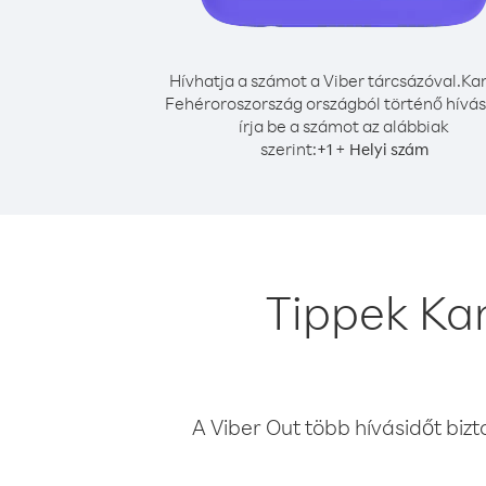
Hívhatja a számot a Viber tárcsázóval.
Ka
Fehéroroszország országból történő hívá
írja be a számot az alábbiak
szerint:
+
+
1
Helyi szám
Tippek Ka
A Viber Out több hívásidőt bizt