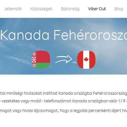
Jellemzők
Közösségek
Biztonság
Viber Out
Blog
 Kanada Fehéroroszo
ttal minőségi hívásokat indíthat Kanada országba Fehéroroszország
- vezetékes vagy mobil - telefonszámot Kanada országban akár 1.1 ¢ 
agot vagy hívási díjcsomagot, hogy a legjobb percenkénti díjért h