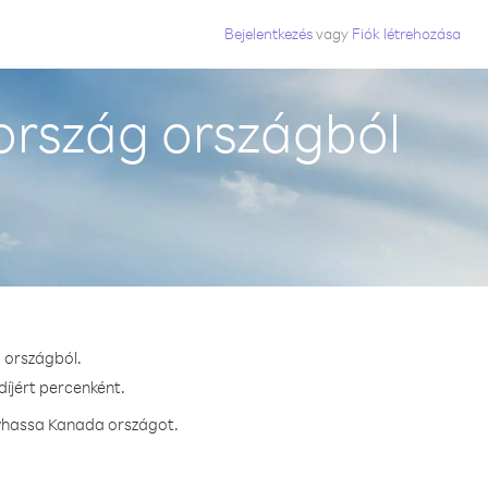
Bejelentkezés
vagy
Fiók létrehozása
rszág országból
 országból.
díjért percenként.
ívhassa Kanada országot.