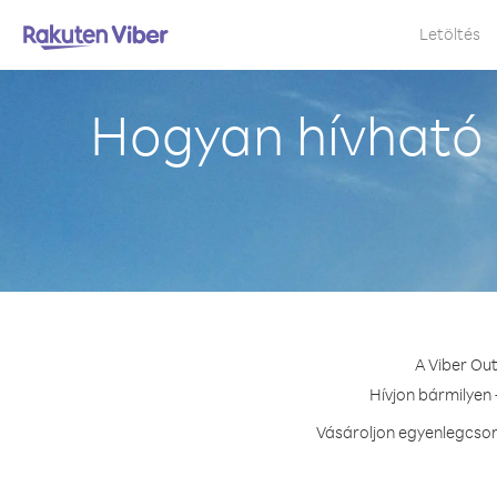
Letöltés
Hogyan hívható
A Viber Ou
Hívjon bármilyen 
Vásároljon egyenlegcsom