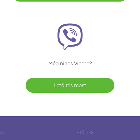
Még nincs Vibere?
Letöltés most
LAT
LETÖLTÉS