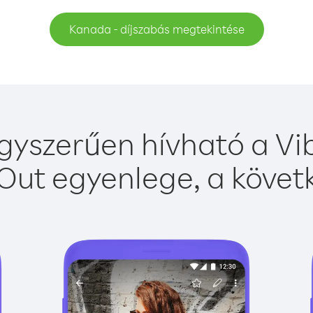
Kanada - díjszabás megtekintése
yszerűen hívható a Vib
Out egyenlege, a követk