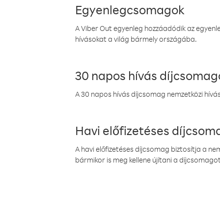
Egyenlegcsomagok
A Viber Out egyenleg hozzáadódik az egyenleg
hívásokat a világ bármely országába.
30 napos hívás díjcsomag
A 30 napos hívás díjcsomag nemzetközi híváso
Havi előfizetéses díjcso
A havi előfizetéses díjcsomag biztosítja a n
bármikor is meg kellene újítani a díjcsomagot