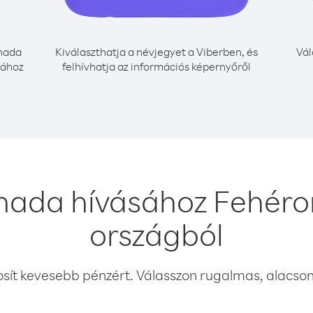
nada
Kiválaszthatja a névjegyet a Viberben, és
Vál
sához
felhívhatja az információs képernyőről
nada hívásához Fehéro
országból
osít kevesebb pénzért. Válasszon rugalmas, alacsony