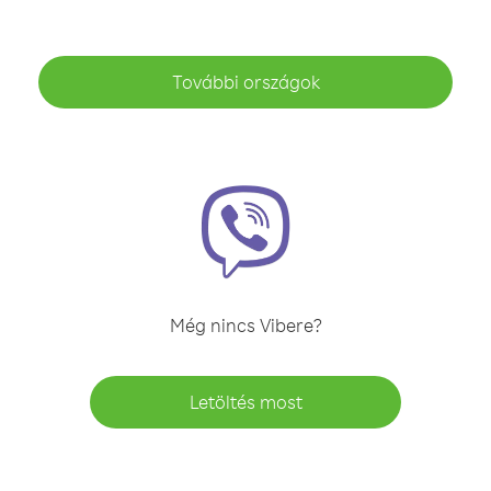
További országok
Még nincs Vibere?
Letöltés most