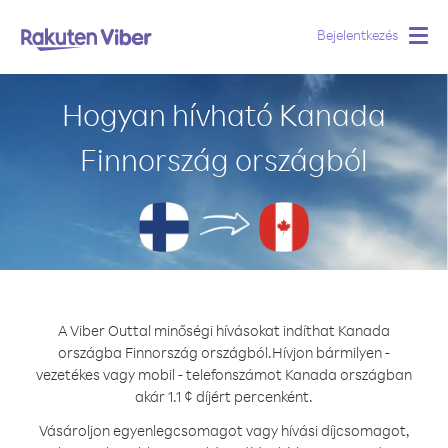
Bejelentkezés
Togg
navig
Hogyan hívható Kanada
Finnország országból
A Viber Outtal minőségi hívásokat indíthat Kanada
országba Finnország országból.
Hívjon bármilyen -
vezetékes vagy mobil - telefonszámot Kanada országban
akár 1.1 ¢ díjért percenként.
Vásároljon egyenlegcsomagot vagy hívási díjcsomagot,