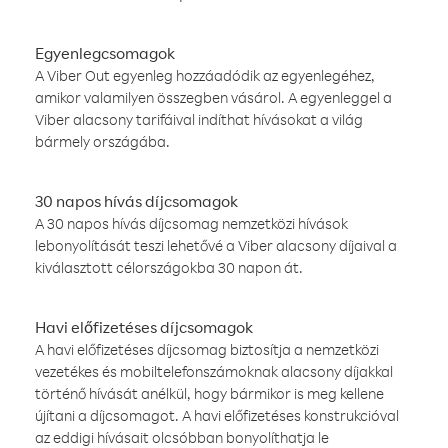
Egyenlegcsomagok
A Viber Out egyenleg hozzáadódik az egyenlegéhez,
amikor valamilyen összegben vásárol. A egyenleggel a
Viber alacsony tarifáival indíthat hívásokat a világ
bármely országába.
30 napos hívás díjcsomagok
A 30 napos hívás díjcsomag nemzetközi hívások
lebonyolítását teszi lehetővé a Viber alacsony díjaival a
kiválasztott célországokba 30 napon át.
Havi előfizetéses díjcsomagok
A havi előfizetéses díjcsomag biztosítja a nemzetközi
vezetékes és mobiltelefonszámoknak alacsony díjakkal
történő hívását anélkül, hogy bármikor is meg kellene
újítani a díjcsomagot. A havi előfizetéses konstrukcióval
az eddigi hívásait olcsóbban bonyolíthatja le