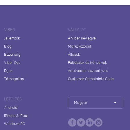
VIBER
VÁLLALAT
Jellemzők
A Viber névjegye
Blog
Márkaközpont
Biztonság
Állások
Viber Out
Feltételek és irányelvek
Díjak
Adatvédelmi szabályzat
Támogatás
Customer Complaints Code
LETÖLTÉS
Magyar
Android
iPhone & iPad
Windows PC