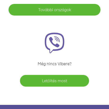
További országok
Még nincs Vibere?
Letöltés most