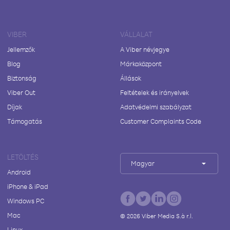
VIBER
VÁLLALAT
Jellemzők
A Viber névjegye
Blog
Márkaközpont
Biztonság
Állások
Viber Out
Feltételek és irányelvek
Díjak
Adatvédelmi szabályzat
Támogatás
Customer Complaints Code
LETÖLTÉS
Magyar
Android
iPhone & iPad
Windows PC
Mac
©
2026
Viber Media S.à r.l.
Linux