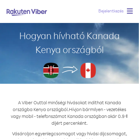
Bejelentkezés
Togg
navig
Hogyan hívható Kanada
Kenya országból
A Viber Outtal minőségi hívásokat indíthat Kanada
országba Kenya országból.
Hívjon bármilyen - vezetékes
vagy mobil - telefonszámot Kanada országban akár 0.9 ¢
díjért percenként.
Vásároljon egyenlegcsomagot vagy hívási díjcsomagot,