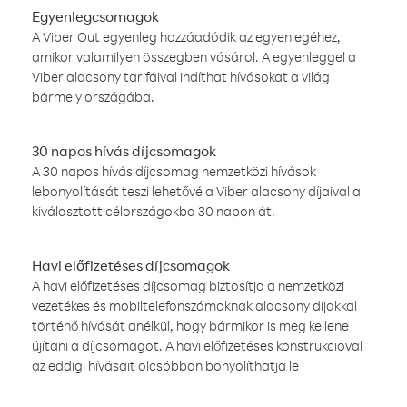
Egyenlegcsomagok
A Viber Out egyenleg hozzáadódik az egyenlegéhez,
amikor valamilyen összegben vásárol. A egyenleggel a
Viber alacsony tarifáival indíthat hívásokat a világ
bármely országába.
30 napos hívás díjcsomagok
A 30 napos hívás díjcsomag nemzetközi hívások
lebonyolítását teszi lehetővé a Viber alacsony díjaival a
kiválasztott célországokba 30 napon át.
Havi előfizetéses díjcsomagok
A havi előfizetéses díjcsomag biztosítja a nemzetközi
vezetékes és mobiltelefonszámoknak alacsony díjakkal
történő hívását anélkül, hogy bármikor is meg kellene
újítani a díjcsomagot. A havi előfizetéses konstrukcióval
az eddigi hívásait olcsóbban bonyolíthatja le