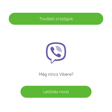
További országok
Még nincs Vibere?
Letöltés most