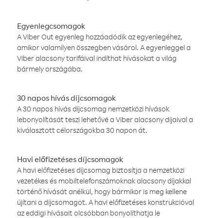
Egyenlegcsomagok
A Viber Out egyenleg hozzáadódik az egyenlegéhez,
amikor valamilyen összegben vásárol. A egyenleggel a
Viber alacsony tarifáival indíthat hívásokat a világ
bármely országába.
30 napos hívás díjcsomagok
A 30 napos hívás díjcsomag nemzetközi hívások
lebonyolítását teszi lehetővé a Viber alacsony díjaival a
kiválasztott célországokba 30 napon át.
Havi előfizetéses díjcsomagok
A havi előfizetéses díjcsomag biztosítja a nemzetközi
vezetékes és mobiltelefonszámoknak alacsony díjakkal
történő hívását anélkül, hogy bármikor is meg kellene
újítani a díjcsomagot. A havi előfizetéses konstrukcióval
az eddigi hívásait olcsóbban bonyolíthatja le