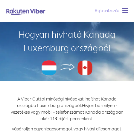
Bejelentkezés
Togg
navig
Hogyan hívható Kanada
Luxemburg országból
A Viber Outtal minőségi hívásokat indíthat Kanada
országba Luxemburg országból.
Hívjon bármilyen -
vezetékes vagy mobil - telefonszámot Kanada országban
akár 1.1 ¢ díjért percenként.
Vásároljon egyenlegcsomagot vagy hívási díjcsomagot,