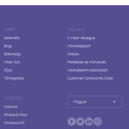
VIBER
VÁLLALAT
Jellemzők
A Viber névjegye
Blog
Márkaközpont
Biztonság
Állások
Viber Out
Feltételek és irányelvek
Díjak
Adatvédelmi szabályzat
Támogatás
Customer Complaints Code
LETÖLTÉS
Magyar
Android
iPhone & iPad
Windows PC