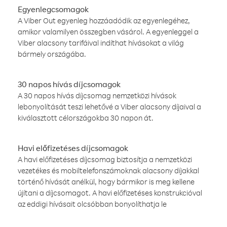
Egyenlegcsomagok
A Viber Out egyenleg hozzáadódik az egyenlegéhez,
amikor valamilyen összegben vásárol. A egyenleggel a
Viber alacsony tarifáival indíthat hívásokat a világ
bármely országába.
30 napos hívás díjcsomagok
A 30 napos hívás díjcsomag nemzetközi hívások
lebonyolítását teszi lehetővé a Viber alacsony díjaival a
kiválasztott célországokba 30 napon át.
Havi előfizetéses díjcsomagok
A havi előfizetéses díjcsomag biztosítja a nemzetközi
vezetékes és mobiltelefonszámoknak alacsony díjakkal
történő hívását anélkül, hogy bármikor is meg kellene
újítani a díjcsomagot. A havi előfizetéses konstrukcióval
az eddigi hívásait olcsóbban bonyolíthatja le