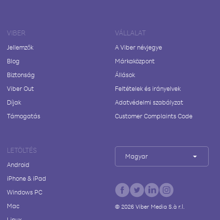
VIBER
VÁLLALAT
Jellemzők
A Viber névjegye
Blog
Márkaközpont
Biztonság
Állások
Viber Out
Feltételek és irányelvek
Díjak
Adatvédelmi szabályzat
Támogatás
Customer Complaints Code
LETÖLTÉS
Magyar
Android
iPhone & iPad
Windows PC
Mac
©
2026
Viber Media S.à r.l.
Linux