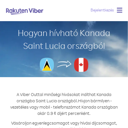
Bejelentkezés
Togg
navig
Hogyan hívható Kanada
Saint Lucia országból
A Viber Outtal minőségi hívásokat indíthat Kanada
országba Saint Lucia országból.
Hívjon bármilyen -
vezetékes vagy mobil - telefonszámot Kanada országban
akár 0.9 ¢ díjért percenként.
Vásároljon egyenlegcsomagot vagy hívási díjcsomagot,