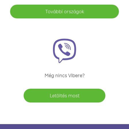
További országok
Még nincs Vibere?
Letöltés most