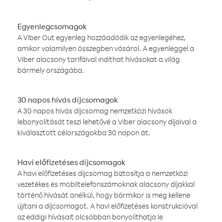
Egyenlegcsomagok
A Viber Out egyenleg hozzáadódik az egyenlegéhez,
amikor valamilyen összegben vásárol. A egyenleggel a
Viber alacsony tarifáival indíthat hívásokat a világ
bármely országába.
30 napos hívás díjcsomagok
A 30 napos hívás díjcsomag nemzetközi hívások
lebonyolítását teszi lehetővé a Viber alacsony díjaival a
kiválasztott célországokba 30 napon át.
Havi előfizetéses díjcsomagok
A havi előfizetéses díjcsomag biztosítja a nemzetközi
vezetékes és mobiltelefonszámoknak alacsony díjakkal
történő hívását anélkül, hogy bármikor is meg kellene
újítani a díjcsomagot. A havi előfizetéses konstrukcióval
az eddigi hívásait olcsóbban bonyolíthatja le