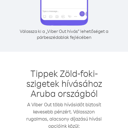
Válassza ki a „Viber Out hívás” lehetőséget a
párbeszédablak fejlécében
Tippek Zöld-foki-
szigetek hívásához
Aruba országból
A Viber Out több hívásidőt biztosít
kevesebb pénzért. Válasszon
rugalmas, alacsony díjazású hívási
opcióink közül: