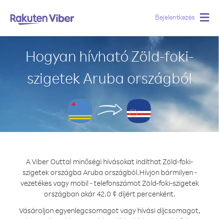
Bejelentkezés
Togg
navig
Hogyan hívható Zöld-foki-
szigetek Aruba országból
A Viber Outtal minőségi hívásokat indíthat Zöld-foki-
szigetek országba Aruba országból.
Hívjon bármilyen -
vezetékes vagy mobil - telefonszámot Zöld-foki-szigetek
országban akár 42.0 ¢ díjért percenként.
Vásároljon egyenlegcsomagot vagy hívási díjcsomagot,