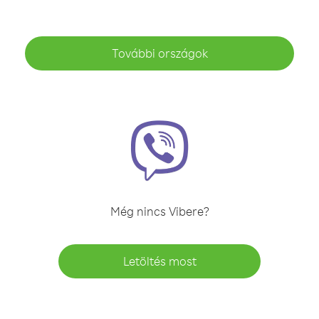
További országok
Még nincs Vibere?
Letöltés most