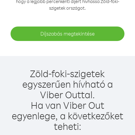
hogy a legjobb percenkénti díjért hívhassa Zöld-foki-
szigetek országot.
Díjszabás megtekintése
Zöld-foki-szigetek
egyszerűen hívható a
Viber Outtal.
Ha van Viber Out
egyenlege, a következőket
teheti: