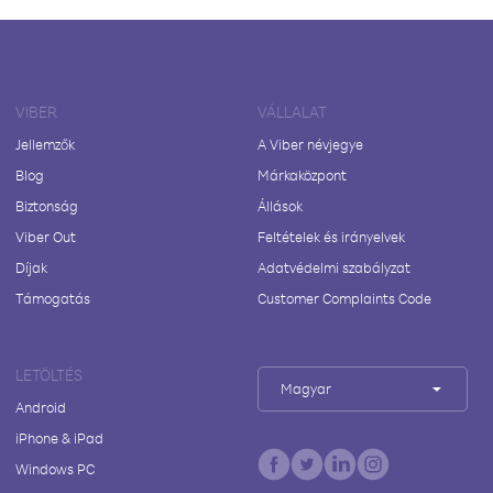
VIBER
VÁLLALAT
Jellemzők
A Viber névjegye
Blog
Márkaközpont
Biztonság
Állások
Viber Out
Feltételek és irányelvek
Díjak
Adatvédelmi szabályzat
Támogatás
Customer Complaints Code
LETÖLTÉS
Magyar
Android
iPhone & iPad
Windows PC