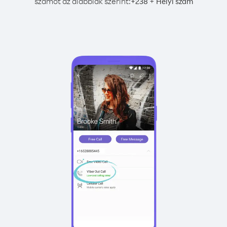
számot az alábbiak szerint:
+
+
238
Helyi szám