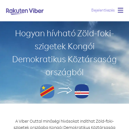
Bejelentkezés
Togg
navig
Hogyan hívható Zöld-foki-
szigetek Kongói
Demokratikus Köztársaság
országból
A Viber Outtal minőségi hívásokat indíthat Zöld-foki-
szigetek országba Kongói Demokratikus Köztársaság