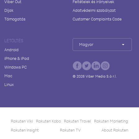
Viber Out
Feltételek és irányelvek
Díjak
Adatvédelmi szabályzat
Támogatás
Customer Complaints Code
LETÖLTÉS
Magyar
Android
iPhone & iPad
Windows PC
Mac
©
2026
Viber Media S.à r.l.
Linux
Rakuten Viki
Rakuten Kobo
Rakuten Travel
Rakuten Marketing
Rakuten Insight
Rakuten TV
About Rakuten