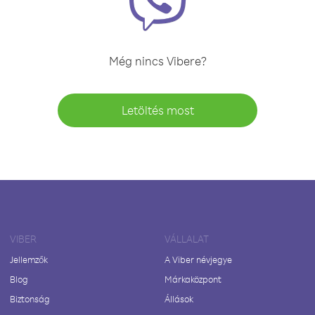
Még nincs Vibere?
Letöltés most
VIBER
VÁLLALAT
Jellemzők
A Viber névjegye
Blog
Márkaközpont
Biztonság
Állások