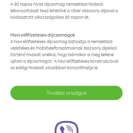
A 30 napos hívás díjcsomag nemzetközi hívások
lebonyolítását teszi lehetővé a Viber alacsony díjaival a
kiválasztott célországokba 30 napon át.
Havi előfizetéses díjcsomagok
A havi előfizetéses díjcsomag biztosítja a nemzetközi
vezetékes és mobiltelefonszámoknak alacsony díjakkal
történő hívását anélkül, hogy bármikor is meg kellene
újítani a díjcsomagot. A havi előfizetéses konstrukcióval
az eddigi hívásait olcsóbban bonyolíthatja le
További országok