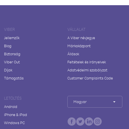
VIBER
VÁLLALAT
Jellemzők
A Viber névjegye
Blog
Márkaközpont
Biztonság
Állások
Viber Out
Feltételek és irányelvek
Díjak
Adatvédelmi szabályzat
Támogatás
Customer Complaints Code
LETÖLTÉS
Magyar
Android
iPhone & iPad
Windows PC