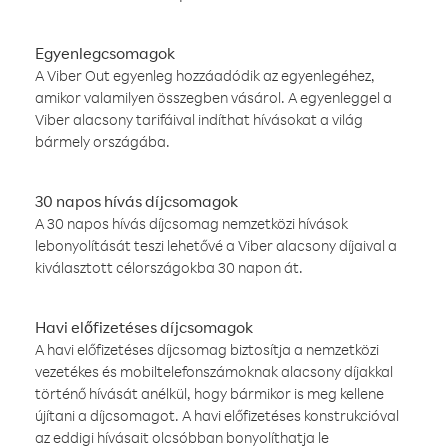
Egyenlegcsomagok
A Viber Out egyenleg hozzáadódik az egyenlegéhez,
amikor valamilyen összegben vásárol. A egyenleggel a
Viber alacsony tarifáival indíthat hívásokat a világ
bármely országába.
30 napos hívás díjcsomagok
A 30 napos hívás díjcsomag nemzetközi hívások
lebonyolítását teszi lehetővé a Viber alacsony díjaival a
kiválasztott célországokba 30 napon át.
Havi előfizetéses díjcsomagok
A havi előfizetéses díjcsomag biztosítja a nemzetközi
vezetékes és mobiltelefonszámoknak alacsony díjakkal
történő hívását anélkül, hogy bármikor is meg kellene
újítani a díjcsomagot. A havi előfizetéses konstrukcióval
az eddigi hívásait olcsóbban bonyolíthatja le