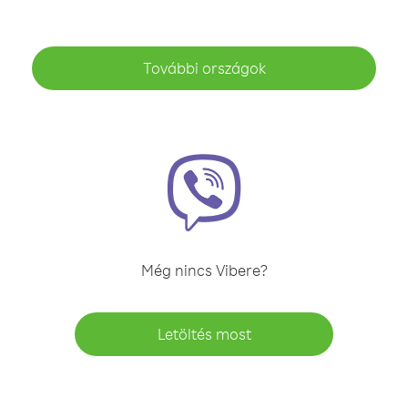
További országok
Még nincs Vibere?
Letöltés most