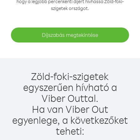
hogy a legjobb percenkénti díjért hívhassa Zöld-foki-
szigetek országot.
Díjszabás megtekintése
Zöld-foki-szigetek
egyszerűen hívható a
Viber Outtal.
Ha van Viber Out
egyenlege, a következőket
teheti: