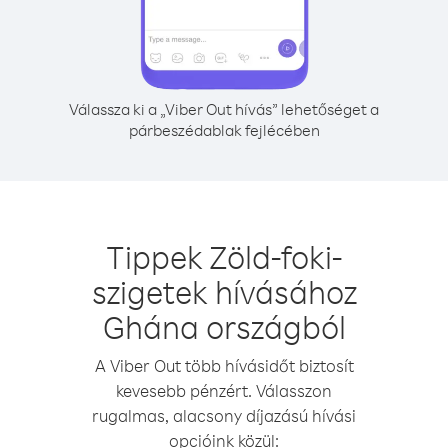
Válassza ki a „Viber Out hívás” lehetőséget a
párbeszédablak fejlécében
Tippek Zöld-foki-
szigetek hívásához
Ghána országból
A Viber Out több hívásidőt biztosít
kevesebb pénzért. Válasszon
rugalmas, alacsony díjazású hívási
opcióink közül: