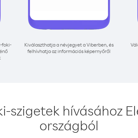
-foki-
Kiválaszthatja a névjegyet a Viberben, és
Vál
ténő
felhívhatja az információs képernyőről
k
ki-szigetek hívásához E
országból