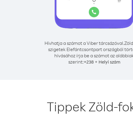
Hívhatja a számot a Viber tárcsázóval.
Zöld
szigetek Elefántcsontpart országból tör
hívásához írja be a számot az alábbia
szerint:
+
+
238
Helyi szám
Tippek Zöld-fo