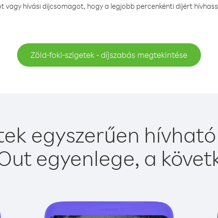
vagy hívási díjcsomagot, hogy a legjobb percenkénti díjért hívhassa
Zöld-foki-szigetek - díjszabás megtekintése
etek egyszerűen hívható 
Out egyenlege, a követk