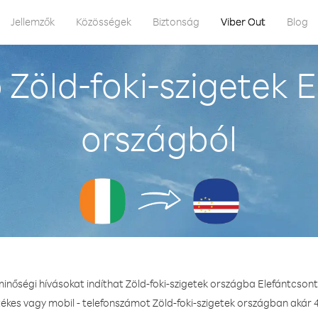
Jellemzők
Közösségek
Biztonság
Viber Out
Blog
Zöld-foki-szigetek 
országból
minőségi hívásokat indíthat Zöld-foki-szigetek országba Elefántcson
tékes vagy mobil - telefonszámot Zöld-foki-szigetek országban akár 4