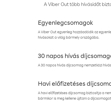
A Viber Out több hívásidőt bizt
Egyenlegcsomagok
A Viber Out egyenleg hozzáadódik az egyenleg
hívásokat a világ bármely országába.
30 napos hívás díjcsomag
A 30 napos hívás díjcsomag nemzetközi híváso
Havi előfizetéses díjcso
A havi előfizetéses díjcsomag biztosítja a n
bármikor is meg kellene újítani a díjcsomagot