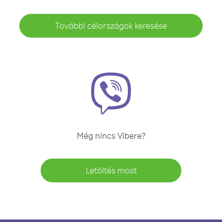
További célországok keresése
Még nincs Vibere?
Letöltés most