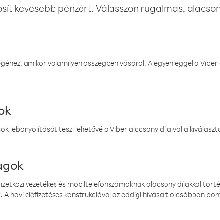
osít kevesebb pénzért. Válasszon rugalmas, alacsony
éhez, amikor valamilyen összegben vásárol. A egyenleggel a Viber a
ok
k lebonyolítását teszi lehetővé a Viber alacsony díjaival a kiválas
magok
emzetközi vezetékes és mobiltelefonszámoknak alacsony díjakkal törté
. A havi előfizetéses konstrukcióval az eddigi hívásait olcsóbban bony