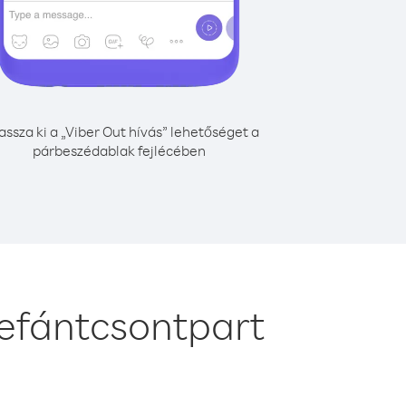
assza ki a „Viber Out hívás” lehetőséget a
párbeszédablak fejlécében
lefántcsontpart