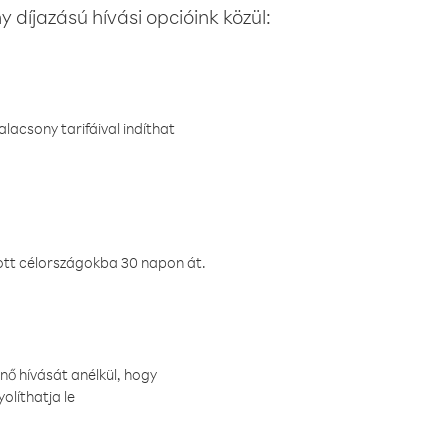
 díjazású hívási opcióink közül:
lacsony tarifáival indíthat
ztott célországokba 30 napon át.
nő hívását anélkül, hogy
olíthatja le