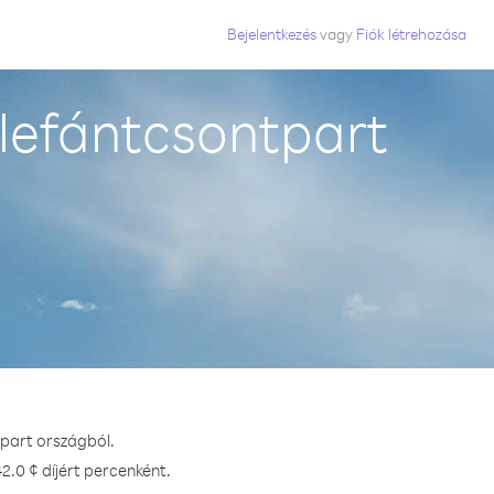
Bejelentkezés
vagy
Fiók létrehozása
Elefántcsontpart
tpart országból.
2.0 ¢ díjért percenként.