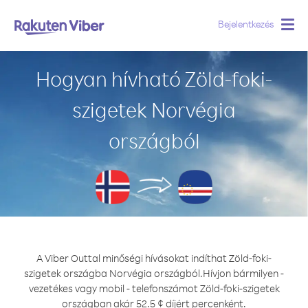
Bejelentkezés
Togg
navig
Hogyan hívható Zöld-foki-
szigetek Norvégia
országból
A Viber Outtal minőségi hívásokat indíthat Zöld-foki-
szigetek országba Norvégia országból.
Hívjon bármilyen -
vezetékes vagy mobil - telefonszámot Zöld-foki-szigetek
országban akár 52.5 ¢ díjért percenként.