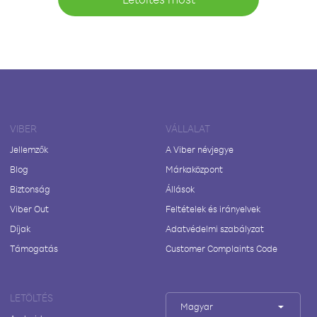
VIBER
VÁLLALAT
Jellemzők
A Viber névjegye
Blog
Márkaközpont
Biztonság
Állások
Viber Out
Feltételek és irányelvek
Díjak
Adatvédelmi szabályzat
Támogatás
Customer Complaints Code
LETÖLTÉS
Magyar