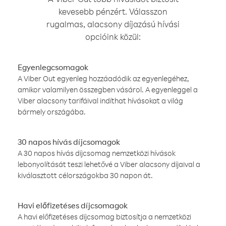
kevesebb pénzért. Válasszon
rugalmas, alacsony díjazású hívási
opcióink közül:
Egyenlegcsomagok
A Viber Out egyenleg hozzáadódik az egyenlegéhez,
amikor valamilyen összegben vásárol. A egyenleggel a
Viber alacsony tarifáival indíthat hívásokat a világ
bármely országába.
30 napos hívás díjcsomagok
A 30 napos hívás díjcsomag nemzetközi hívások
lebonyolítását teszi lehetővé a Viber alacsony díjaival a
kiválasztott célországokba 30 napon át.
Havi előfizetéses díjcsomagok
A havi előfizetéses díjcsomag biztosítja a nemzetközi