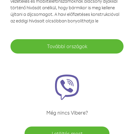
vezetékes és mobiltelefonszámoknak alacsony díjakkal
történő hívását anélkül, hogy bármikor is meg kellene
újítani a díjcsomagot. A havi előfizetéses konstrukcióval
az eddigi hívásait olcsóbban bonyolíthatja le
További országok
Még nincs Vibere?
Letöltés most