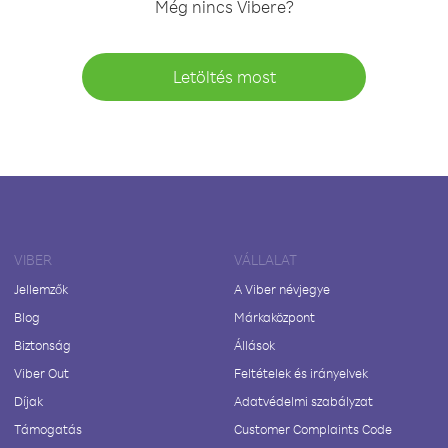
Még nincs Vibere?
Letöltés most
VIBER
VÁLLALAT
Jellemzők
A Viber névjegye
Blog
Márkaközpont
Biztonság
Állások
Viber Out
Feltételek és irányelvek
Díjak
Adatvédelmi szabályzat
Támogatás
Customer Complaints Code