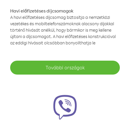
Havi előfizetéses díjcsomagok
A havi előfizetéses díjcsomag biztosítja a nemzetközi
vezetékes és mobiltelefonszámoknak alacsony díjakkal
történő hívását anélkül, hogy bármikor is meg kellene
újítani a díjcsomagot. A havi előfizetéses konstrukcióval
az eddigi hívásait olcsóbban bonyolíthatja le
További országok