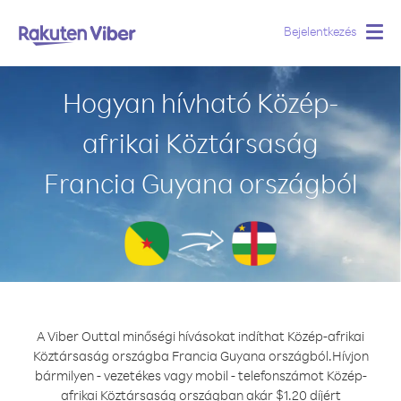
Bejelentkezés
Togg
navig
Hogyan hívható Közép-
afrikai Köztársaság
Francia Guyana országból
A Viber Outtal minőségi hívásokat indíthat Közép-afrikai
Köztársaság országba Francia Guyana országból.
Hívjon
bármilyen - vezetékes vagy mobil - telefonszámot Közép-
afrikai Köztársaság országban akár $1.20 díjért