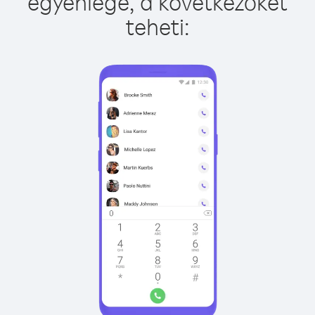
egyenlege, a következőket
teheti: