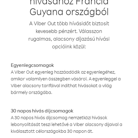
hívásához Francia
Guyana országból
A Viber Out több hívásidőt biztosít
kevesebb pénzért. Válasszon
rugalmas, alacsony díjazású hívási
opcióink közül:
Egyenlegcsomagok
A Viber Out egyenleg hozzáadódik az egyenlegéhez,
amikor valamilyen összegben vásárol. A egyenleggel a
Viber alacsony tarifáival indíthat hívásokat a világ
bármely országába.
30 napos hívás díjcsomagok
A 30 napos hívás díjcsomag nemzetközi hívások
lebonyolítását teszi lehetővé a Viber alacsony díjaival a
kiválasztott célországokba 30 napon át.