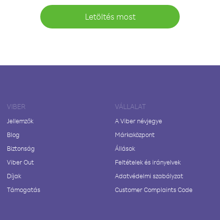
Letöltés most
VIBER
VÁLLALAT
Jellemzők
A Viber névjegye
Blog
Márkaközpont
Biztonság
Állások
Viber Out
Feltételek és irányelvek
Díjak
Adatvédelmi szabályzat
Támogatás
Customer Complaints Code