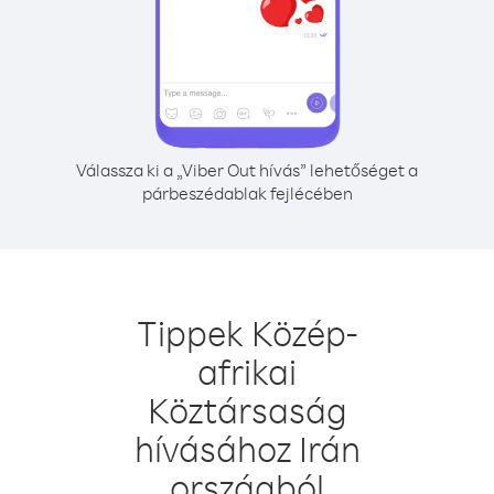
Válassza ki a „Viber Out hívás” lehetőséget a
párbeszédablak fejlécében
Tippek Közép-
afrikai
Köztársaság
hívásához Irán
országból