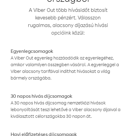
A Viber Out több hívásidőt biztosít
kevesebb pénzért. Válasszon
rugalmas, alacsony díjazású hívási
opcióink közül:
Egyenlegcsomagok
A Viber Out egyenleg hozzáadódik az egyenlegéhez,
amikor valamilyen összegben vásárol. A egyenleggel a
Viber alacsony tarifáival indíthat hívásokat a világ
bármely országába.
30 napos hívás díjcsomagok
A 30 napos hívás díjcsomag nemzetközi hívások
lebonyolítását teszi lehetővé a Viber alacsony díjaival a
kiválasztott célországokba 30 napon át.
Havi előfizetéses díjcsomagok