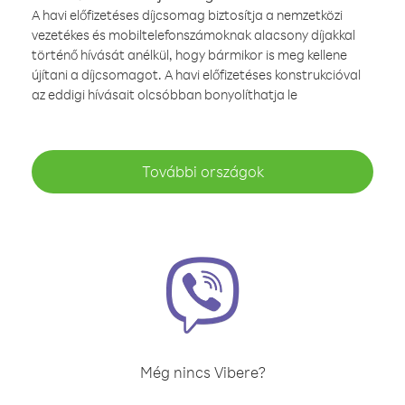
A havi előfizetéses díjcsomag biztosítja a nemzetközi
vezetékes és mobiltelefonszámoknak alacsony díjakkal
történő hívását anélkül, hogy bármikor is meg kellene
újítani a díjcsomagot. A havi előfizetéses konstrukcióval
az eddigi hívásait olcsóbban bonyolíthatja le
További országok
Még nincs Vibere?