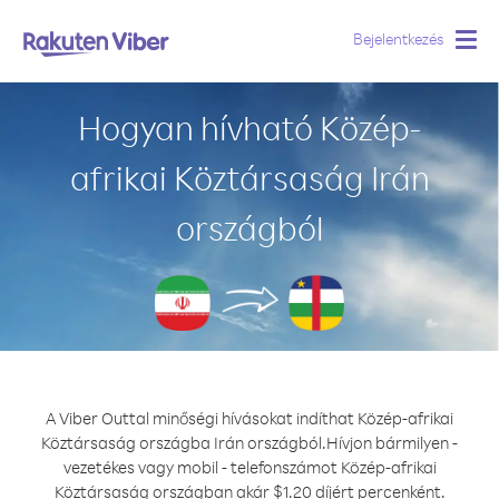
Bejelentkezés
Togg
navig
Hogyan hívható Közép-
afrikai Köztársaság Irán
országból
A Viber Outtal minőségi hívásokat indíthat Közép-afrikai
Köztársaság országba Irán országból.
Hívjon bármilyen -
vezetékes vagy mobil - telefonszámot Közép-afrikai
Köztársaság országban akár $1.20 díjért percenként.