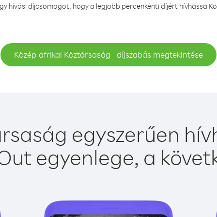
 hívási díjcsomagot, hogy a legjobb percenkénti díjért hívhassa Kö
Közép-afrikai Köztársaság - díjszabás megtekintése
ársaság egyszerűen hívh
Out egyenlege, a követk