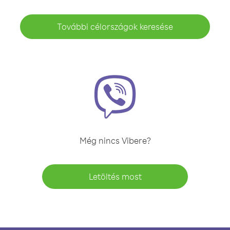
További célországok keresése
Még nincs Vibere?
Letöltés most