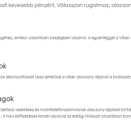
osít kevesebb pénzért. Válasszon rugalmas, alacsony
éhez, amikor valamilyen összegben vásárol. A egyenleggel a Viber a
ok
k lebonyolítását teszi lehetővé a Viber alacsony díjaival a kiválas
magok
emzetközi vezetékes és mobiltelefonszámoknak alacsony díjakkal törté
. A havi előfizetéses konstrukcióval az eddigi hívásait olcsóbban bony