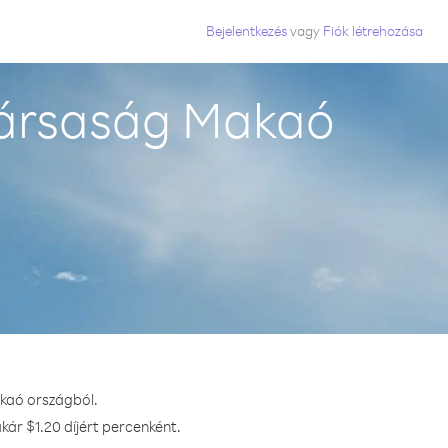
Bejelentkezés
vagy
Fiók létrehozása
társaság Makaó
akaó országból.
kár $1.20 díjért percenként.