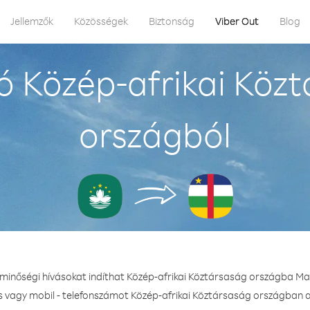
Jellemzők
Közösségek
Biztonság
Viber Out
Blog
ó Közép-afrikai Köz
országból
 minőségi hívásokat indíthat Közép-afrikai Köztársaság országba M
s vagy mobil - telefonszámot Közép-afrikai Köztársaság országban a