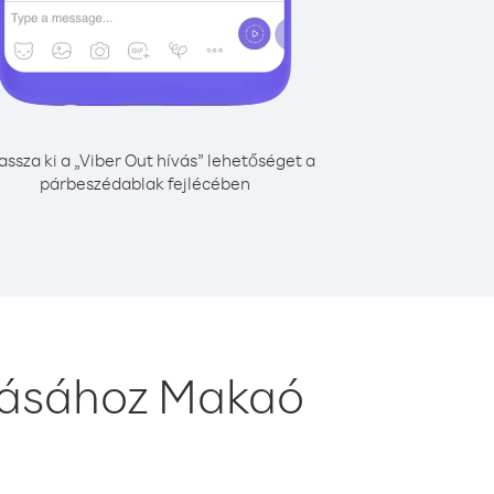
assza ki a „Viber Out hívás” lehetőséget a
párbeszédablak fejlécében
ívásához Makaó