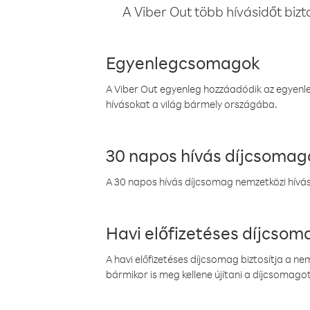
A Viber Out több hívásidőt bizt
Egyenlegcsomagok
A Viber Out egyenleg hozzáadódik az egyenleg
hívásokat a világ bármely országába.
30 napos hívás díjcsomag
A 30 napos hívás díjcsomag nemzetközi híváso
Havi előfizetéses díjcso
A havi előfizetéses díjcsomag biztosítja a n
bármikor is meg kellene újítani a díjcsomagot