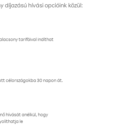
 díjazású hívási opcióink közül:
lacsony tarifáival indíthat
ztott célországokba 30 napon át.
nő hívását anélkül, hogy
olíthatja le