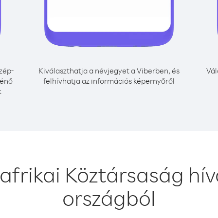
zép-
Kiválaszthatja a névjegyet a Viberben, és
Vál
ténő
felhívhatja az információs képernyőről
k
afrikai Köztársaság h
országból