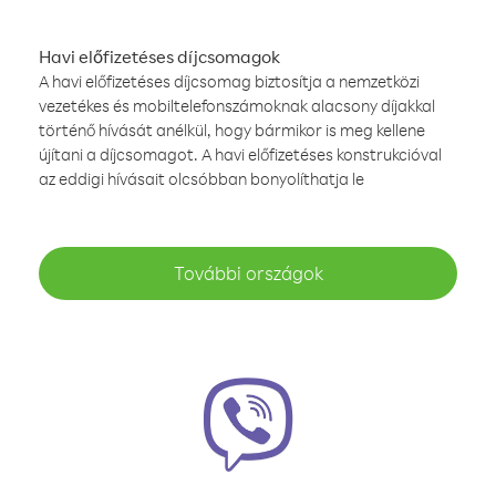
Havi előfizetéses díjcsomagok
A havi előfizetéses díjcsomag biztosítja a nemzetközi
vezetékes és mobiltelefonszámoknak alacsony díjakkal
történő hívását anélkül, hogy bármikor is meg kellene
újítani a díjcsomagot. A havi előfizetéses konstrukcióval
az eddigi hívásait olcsóbban bonyolíthatja le
További országok