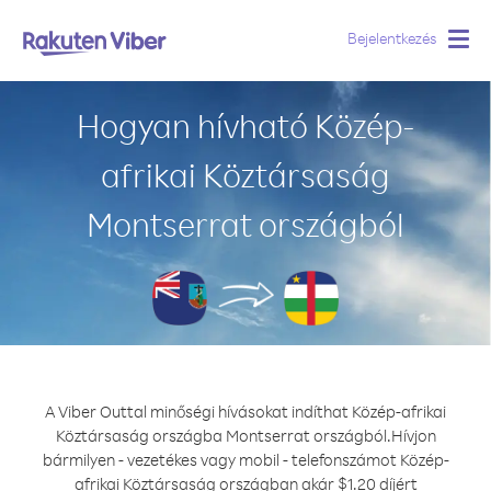
Bejelentkezés
Togg
navig
Hogyan hívható Közép-
afrikai Köztársaság
Montserrat országból
A Viber Outtal minőségi hívásokat indíthat Közép-afrikai
Köztársaság országba Montserrat országból.
Hívjon
bármilyen - vezetékes vagy mobil - telefonszámot Közép-
afrikai Köztársaság országban akár $1.20 díjért