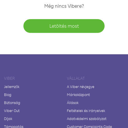
Még nincs Vibere?
Letöltés most
VIBER
VÁLLALAT
Jellemzők
A Viber névjegye
Blog
Márkaközpont
Biztonság
Állások
Viber Out
Feltételek és irányelvek
Díjak
Adatvédelmi szabályzat
Támogatás
Customer Complaints Code