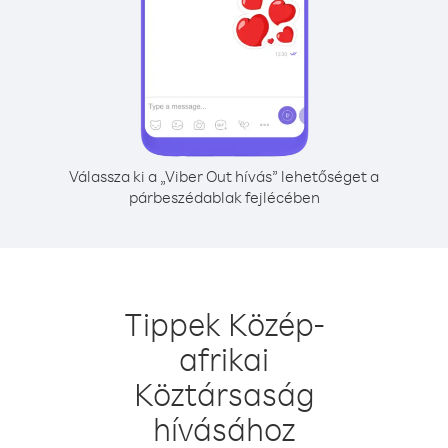
Válassza ki a „Viber Out hívás” lehetőséget a
párbeszédablak fejlécében
Tippek Közép-
afrikai
Köztársaság
hívásához