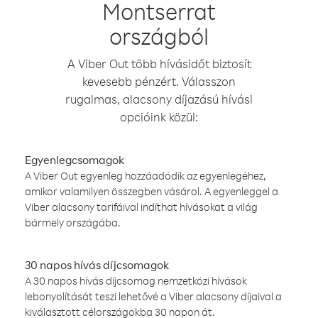
Montserrat
országból
A Viber Out több hívásidőt biztosít
kevesebb pénzért. Válasszon
rugalmas, alacsony díjazású hívási
opcióink közül:
Egyenlegcsomagok
A Viber Out egyenleg hozzáadódik az egyenlegéhez,
amikor valamilyen összegben vásárol. A egyenleggel a
Viber alacsony tarifáival indíthat hívásokat a világ
bármely országába.
30 napos hívás díjcsomagok
A 30 napos hívás díjcsomag nemzetközi hívások
lebonyolítását teszi lehetővé a Viber alacsony díjaival a
kiválasztott célországokba 30 napon át.