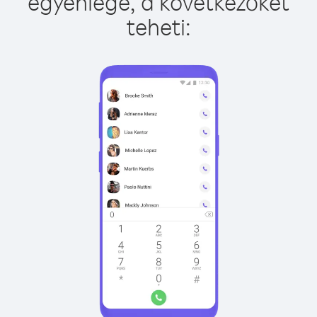
egyenlege, a következőket
teheti: