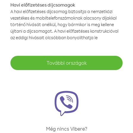
Havi előfizetéses díjcsomagok
A havi előfizetéses díjcsomag biztosítja a nemzetközi
vezetékes és mobiltelefonszámoknak alacsony díjakkal
történő hívását anélkül, hogy bármikor is meg kellene
újítani a díjcsomagot. A havi előfizetéses konstrukcióval
az eddigi hívásait olcsóbban bonyolíthatja le
További országok
Még nincs Vibere?