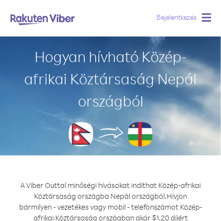
Bejelentkezés
Togg
navig
Hogyan hívható Közép-
afrikai Köztársaság Nepál
országból
A Viber Outtal minőségi hívásokat indíthat Közép-afrikai
Köztársaság országba Nepál országból.
Hívjon
bármilyen - vezetékes vagy mobil - telefonszámot Közép-
afrikai Köztársaság országban akár $1.20 díjért