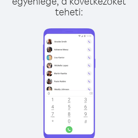
egyenlege, a következőket
teheti: