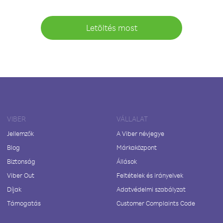
Letöltés most
VIBER
VÁLLALAT
Jellemzők
A Viber névjegye
Blog
Márkaközpont
Biztonság
Állások
Viber Out
Feltételek és irányelvek
Díjak
Adatvédelmi szabályzat
Támogatás
Customer Complaints Code