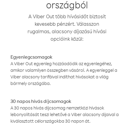
országból
A Viber Out több hívásidőt biztosít
kevesebb pénzért. Válasszon
rugalmas, alacsony díjazású hívási
opcióink közül:
Egyenlegcsomagok
A Viber Out egyenleg hozzáadódik az egyenlegéhez,
amikor valamilyen összegben vásárol. A egyenleggel a
Viber alacsony tarifáival indíthat hívásokat a világ
bármely országába.
30 napos hívás díjcsomagok
A 30 napos hívás díjcsomag nemzetközi hívások
lebonyolítását teszi lehetővé a Viber alacsony díjaival a
kiválasztott célországokba 30 napon át.