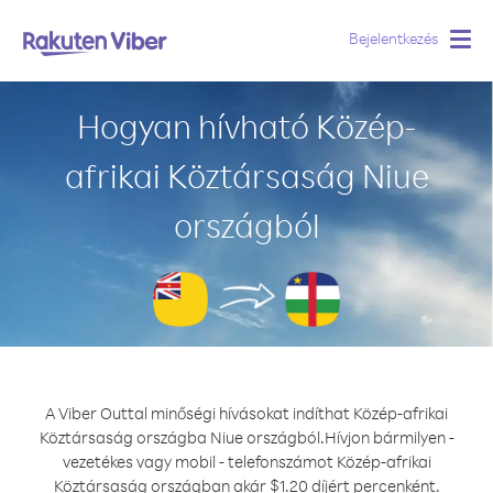
Bejelentkezés
Togg
navig
Hogyan hívható Közép-
afrikai Köztársaság Niue
országból
A Viber Outtal minőségi hívásokat indíthat Közép-afrikai
Köztársaság országba Niue országból.
Hívjon bármilyen -
vezetékes vagy mobil - telefonszámot Közép-afrikai
Köztársaság országban akár $1.20 díjért percenként.