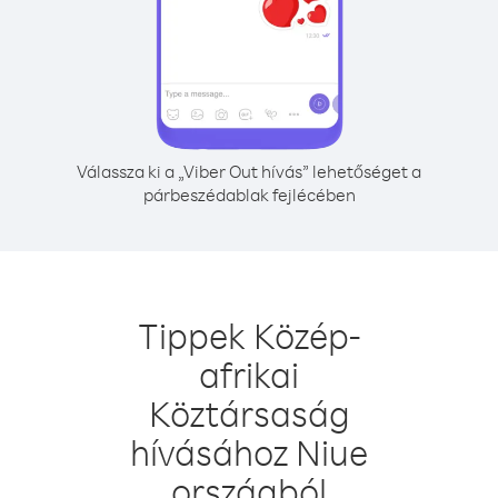
Válassza ki a „Viber Out hívás” lehetőséget a
párbeszédablak fejlécében
Tippek Közép-
afrikai
Köztársaság
hívásához Niue
országból