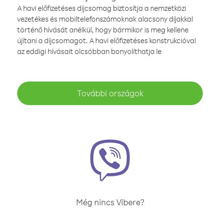
A havi előfizetéses díjcsomag biztosítja a nemzetközi
vezetékes és mobiltelefonszámoknak alacsony díjakkal
történő hívását anélkül, hogy bármikor is meg kellene
újítani a díjcsomagot. A havi előfizetéses konstrukcióval
az eddigi hívásait olcsóbban bonyolíthatja le
További országok
Még nincs Vibere?