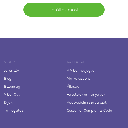
Letöltés most
VIBER
VÁLLALAT
Jellemzők
A Viber névjegye
Blog
Márkaközpont
Biztonság
Állások
Viber Out
Feltételek és irányelvek
Díjak
Adatvédelmi szabályzat
Támogatás
Customer Complaints Code