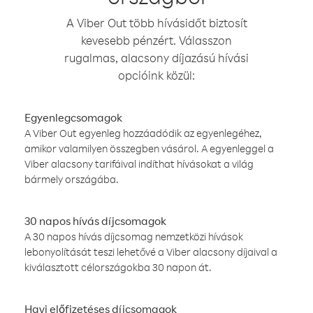
A Viber Out több hívásidőt biztosít
kevesebb pénzért. Válasszon
rugalmas, alacsony díjazású hívási
opcióink közül:
Egyenlegcsomagok
A Viber Out egyenleg hozzáadódik az egyenlegéhez,
amikor valamilyen összegben vásárol. A egyenleggel a
Viber alacsony tarifáival indíthat hívásokat a világ
bármely országába.
30 napos hívás díjcsomagok
A 30 napos hívás díjcsomag nemzetközi hívások
lebonyolítását teszi lehetővé a Viber alacsony díjaival a
kiválasztott célországokba 30 napon át.
Havi előfizetéses díjcsomagok