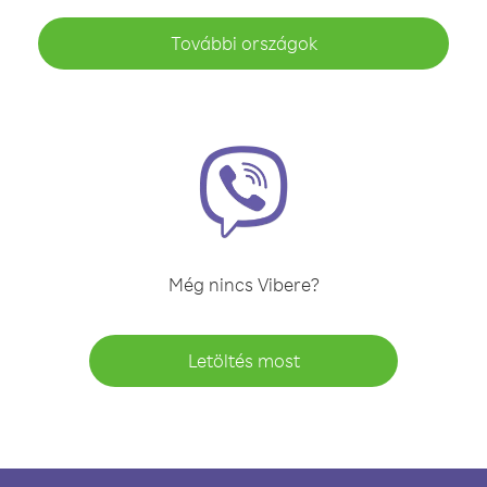
További országok
Még nincs Vibere?
Letöltés most