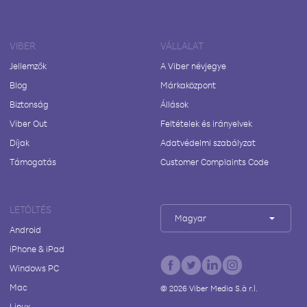
VIBER
VÁLLALAT
Jellemzők
A Viber névjegye
Blog
Márkaközpont
Biztonság
Állások
Viber Out
Feltételek és irányelvek
Díjak
Adatvédelmi szabályzat
Támogatás
Customer Complaints Code
LETÖLTÉS
Magyar
Android
iPhone & iPad
Windows PC
Mac
©
2026
Viber Media S.à r.l.
Linux