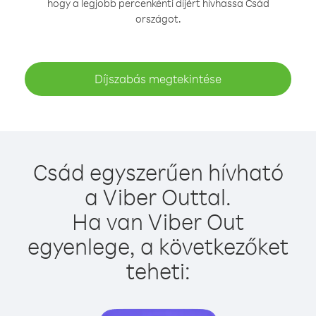
hogy a legjobb percenkénti díjért hívhassa Csád
országot.
Díjszabás megtekintése
Csád egyszerűen hívható
a Viber Outtal.
Ha van Viber Out
egyenlege, a következőket
teheti: