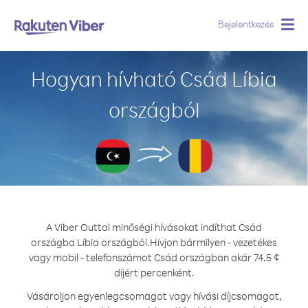
Bejelentkezés
Togg
navig
Hogyan hívható Csád Líbia
országból
A Viber Outtal minőségi hívásokat indíthat Csád
országba Líbia országból.
Hívjon bármilyen - vezetékes
vagy mobil - telefonszámot Csád országban akár 74.5 ¢
díjért percenként.
Vásároljon egyenlegcsomagot vagy hívási díjcsomagot,