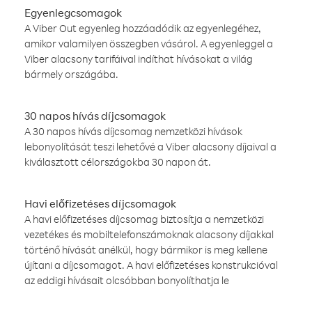
Egyenlegcsomagok
A Viber Out egyenleg hozzáadódik az egyenlegéhez,
amikor valamilyen összegben vásárol. A egyenleggel a
Viber alacsony tarifáival indíthat hívásokat a világ
bármely országába.
30 napos hívás díjcsomagok
A 30 napos hívás díjcsomag nemzetközi hívások
lebonyolítását teszi lehetővé a Viber alacsony díjaival a
kiválasztott célországokba 30 napon át.
Havi előfizetéses díjcsomagok
A havi előfizetéses díjcsomag biztosítja a nemzetközi
vezetékes és mobiltelefonszámoknak alacsony díjakkal
történő hívását anélkül, hogy bármikor is meg kellene
újítani a díjcsomagot. A havi előfizetéses konstrukcióval
az eddigi hívásait olcsóbban bonyolíthatja le