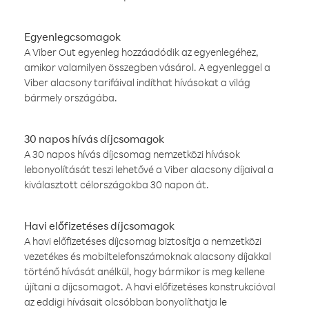
Egyenlegcsomagok
A Viber Out egyenleg hozzáadódik az egyenlegéhez,
amikor valamilyen összegben vásárol. A egyenleggel a
Viber alacsony tarifáival indíthat hívásokat a világ
bármely országába.
30 napos hívás díjcsomagok
A 30 napos hívás díjcsomag nemzetközi hívások
lebonyolítását teszi lehetővé a Viber alacsony díjaival a
kiválasztott célországokba 30 napon át.
Havi előfizetéses díjcsomagok
A havi előfizetéses díjcsomag biztosítja a nemzetközi
vezetékes és mobiltelefonszámoknak alacsony díjakkal
történő hívását anélkül, hogy bármikor is meg kellene
újítani a díjcsomagot. A havi előfizetéses konstrukcióval
az eddigi hívásait olcsóbban bonyolíthatja le