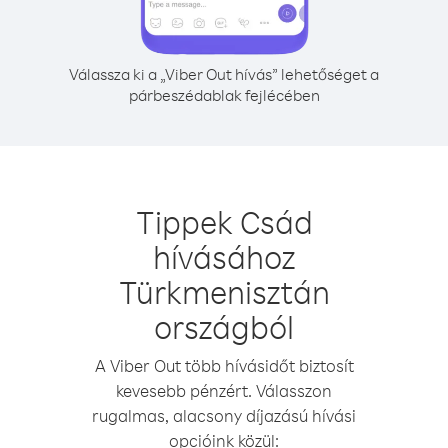
Válassza ki a „Viber Out hívás” lehetőséget a
párbeszédablak fejlécében
Tippek Csád
hívásához
Türkmenisztán
országból
A Viber Out több hívásidőt biztosít
kevesebb pénzért. Válasszon
rugalmas, alacsony díjazású hívási
opcióink közül: