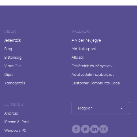
VIBER
VÁLLALAT
Jellemzők
A Viber névjegye
Blog
Márkaközpont
Biztonság
Állások
Viber Out
Feltételek és irányelvek
Díjak
Adatvédelmi szabályzat
Támogatás
Customer Complaints Code
LETÖLTÉS
Magyar
Android
iPhone & iPad
Windows PC