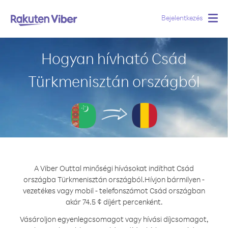
Bejelentkezés
Togg
navig
Hogyan hívható Csád
Türkmenisztán országból
A Viber Outtal minőségi hívásokat indíthat Csád
országba Türkmenisztán országból.
Hívjon bármilyen -
vezetékes vagy mobil - telefonszámot Csád országban
akár 74.5 ¢ díjért percenként.
Vásároljon egyenlegcsomagot vagy hívási díjcsomagot,