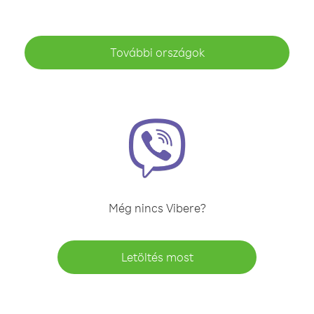
További országok
Még nincs Vibere?
Letöltés most