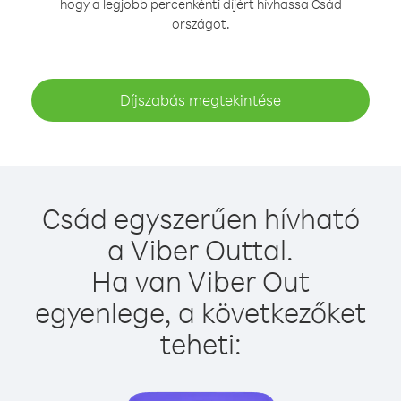
hogy a legjobb percenkénti díjért hívhassa Csád
országot.
Díjszabás megtekintése
Csád egyszerűen hívható
a Viber Outtal.
Ha van Viber Out
egyenlege, a következőket
teheti: