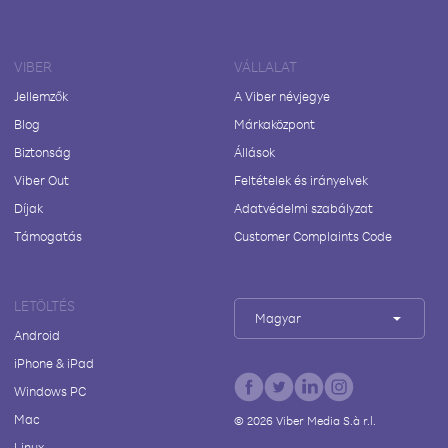
VIBER
VÁLLALAT
Jellemzők
A Viber névjegye
Blog
Márkaközpont
Biztonság
Állások
Viber Out
Feltételek és irányelvek
Díjak
Adatvédelmi szabályzat
Támogatás
Customer Complaints Code
LETÖLTÉS
Magyar
Android
iPhone & iPad
Windows PC
Mac
©
2026
Viber Media S.à r.l.
Linux