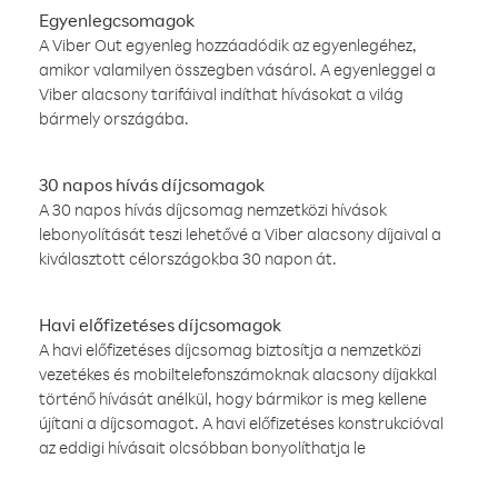
Egyenlegcsomagok
A Viber Out egyenleg hozzáadódik az egyenlegéhez,
amikor valamilyen összegben vásárol. A egyenleggel a
Viber alacsony tarifáival indíthat hívásokat a világ
bármely országába.
30 napos hívás díjcsomagok
A 30 napos hívás díjcsomag nemzetközi hívások
lebonyolítását teszi lehetővé a Viber alacsony díjaival a
kiválasztott célországokba 30 napon át.
Havi előfizetéses díjcsomagok
A havi előfizetéses díjcsomag biztosítja a nemzetközi
vezetékes és mobiltelefonszámoknak alacsony díjakkal
történő hívását anélkül, hogy bármikor is meg kellene
újítani a díjcsomagot. A havi előfizetéses konstrukcióval
az eddigi hívásait olcsóbban bonyolíthatja le