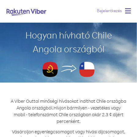
Bejelentkezés
Togg
navig
Hogyan hívható Chile
Angola országból
A Viber Outtal minőségi hívásokat indíthat Chile országba
Angola országból.
Hívjon bármilyen - vezetékes vagy
mobil - telefonszámot Chile országban akár 2.3 ¢ díjért
percenként.
Vásároljon egyenlegcsomagot vagy hívási díjcsomagot,