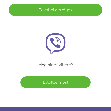
További országok
Még nincs Vibere?
Letöltés most