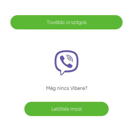
További országok
Még nincs Vibere?
Letöltés most