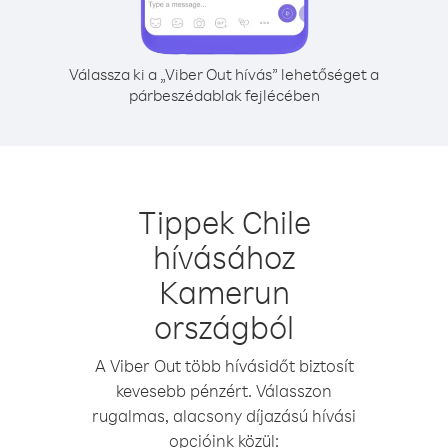
Válassza ki a „Viber Out hívás” lehetőséget a
párbeszédablak fejlécében
Tippek Chile
hívásához
Kamerun
országból
A Viber Out több hívásidőt biztosít
kevesebb pénzért. Válasszon
rugalmas, alacsony díjazású hívási
opcióink közül: