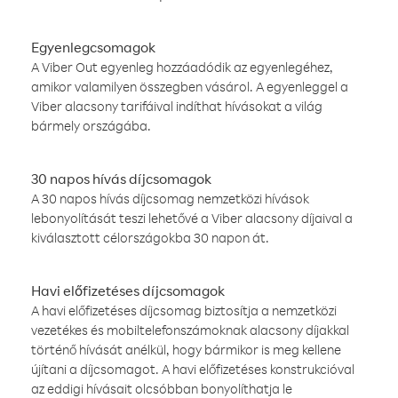
Egyenlegcsomagok
A Viber Out egyenleg hozzáadódik az egyenlegéhez,
amikor valamilyen összegben vásárol. A egyenleggel a
Viber alacsony tarifáival indíthat hívásokat a világ
bármely országába.
30 napos hívás díjcsomagok
A 30 napos hívás díjcsomag nemzetközi hívások
lebonyolítását teszi lehetővé a Viber alacsony díjaival a
kiválasztott célországokba 30 napon át.
Havi előfizetéses díjcsomagok
A havi előfizetéses díjcsomag biztosítja a nemzetközi
vezetékes és mobiltelefonszámoknak alacsony díjakkal
történő hívását anélkül, hogy bármikor is meg kellene
újítani a díjcsomagot. A havi előfizetéses konstrukcióval
az eddigi hívásait olcsóbban bonyolíthatja le