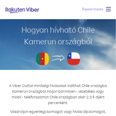
Bejelentkezés
Togg
navig
Hogyan hívható Chile
Kamerun országból
A Viber Outtal minőségi hívásokat indíthat Chile országba
Kamerun országból.
Hívjon bármilyen - vezetékes vagy
mobil - telefonszámot Chile országban akár 2.3 ¢ díjért
percenként.
Vásároljon egyenlegcsomagot vagy hívási díjcsomagot,