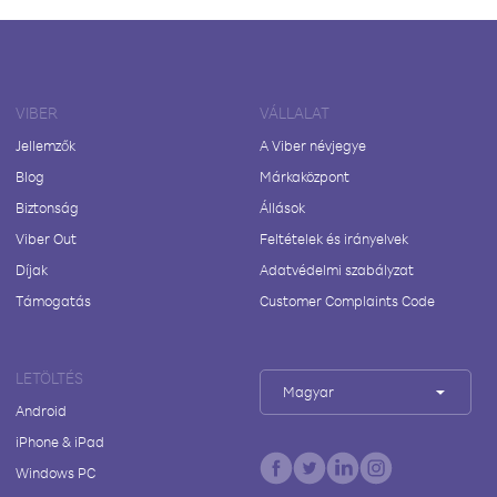
VIBER
VÁLLALAT
Jellemzők
A Viber névjegye
Blog
Márkaközpont
Biztonság
Állások
Viber Out
Feltételek és irányelvek
Díjak
Adatvédelmi szabályzat
Támogatás
Customer Complaints Code
LETÖLTÉS
Magyar
Android
iPhone & iPad
Windows PC